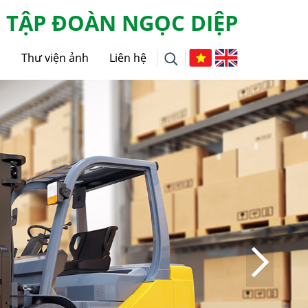
TẬP ĐOÀN NGỌC DIỆP
g
Thư viện ảnh
Liên hệ
i