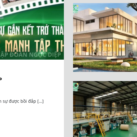
P
n sự được bồi đắp […]