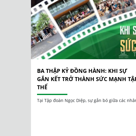
BA THẬP KỶ ĐỒNG HÀNH: KHI SỰ
GẮN KẾT TRỞ THÀNH SỨC MẠNH TẬ
THỂ
Tại Tập đoàn Ngọc Diệp, sự gắn bó giữa các nhâ