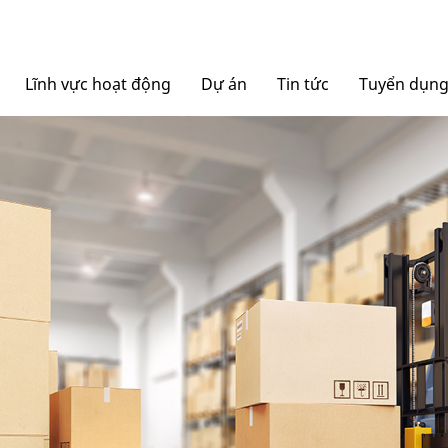
Lĩnh vực hoạt động
Dự án
Tin tức
Tuyển dụn
Nội thất Ngọc Diệp
Tin tức Tập đoàn
Bao bì Ngọc Diệp
Báo chí nói về chúng tô
NGOCDIEPWINDOW
Nhôm Dinostar