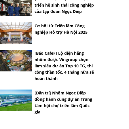
triển hệ sinh thái công nghiệp
của tập đoàn Ngọc Diệp
Cơ hội từ Triển lãm Công
nghiệp Hỗ trợ Hà Nội 2025
[Báo CafeF] Lộ diện hãng
nhôm được Vingroup chọn
làm siêu dự án Top 10 TG, thi
công thần tốc, 4 tháng nữa sẽ
hoàn thành
[Dân trí] Nhôm Ngọc Diệp
đồng hành cùng dự án Trung
tâm hội chợ triển lãm Quốc
gia