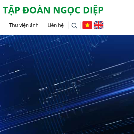
TẬP ĐOÀN NGỌC DIỆP
g
Thư viện ảnh
Liên hệ
i