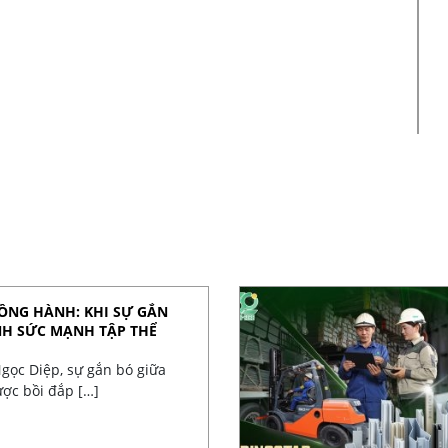
ĐỒNG HÀNH: KHI SỰ GẮN
NH SỨC MẠNH TẬP THỂ
gọc Diệp, sự gắn bó giữa
ợc bồi đắp […]