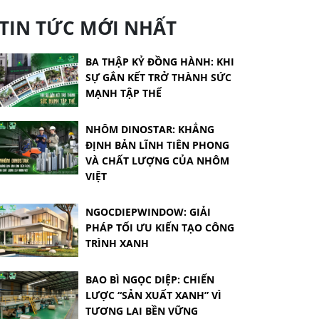
TIN TỨC MỚI NHẤT
BA THẬP KỶ ĐỒNG HÀNH: KHI
SỰ GẮN KẾT TRỞ THÀNH SỨC
MẠNH TẬP THỂ
NHÔM DINOSTAR: KHẲNG
ĐỊNH BẢN LĨNH TIÊN PHONG
VÀ CHẤT LƯỢNG CỦA NHÔM
VIỆT
NGOCDIEPWINDOW: GIẢI
PHÁP TỐI ƯU KIẾN TẠO CÔNG
TRÌNH XANH
BAO BÌ NGỌC DIỆP: CHIẾN
LƯỢC “SẢN XUẤT XANH” VÌ
TƯƠNG LAI BỀN VỮNG