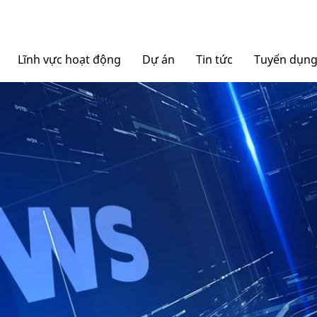
Lĩnh vực hoạt động
Dự án
Tin tức
Tuyển dụn
Nội thất Ngọc Diệp
Tin tức Tập đoàn
Bao bì Ngọc Diệp
Báo chí nói về chúng tô
NGOCDIEPWINDOW
Nhôm Dinostar