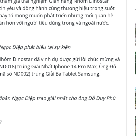
ã tham gia trải nghiệm Gian hàng Nhôm Dinostar
ã tin yêu và đồng hành cùng thương hiệu trong suốt
g bày tỏ mong muốn phát triển những mối quan hệ
 hơn với người tiêu dùng trong và ngoài nước.
ọc Diệp phát biểu tại sự kiện
 Nhôm Dinostar đã vinh dự được gửi lời chúc mừng và
ố ND018) trúng Giải Nhất Iphone 14 Pro Max, Ông Đỗ
mã số ND002) trúng Giải Ba Tablet Samsung.
đoàn Ngọc Diệp trao giải nhất cho ông Đỗ Duy Phú
ỹ