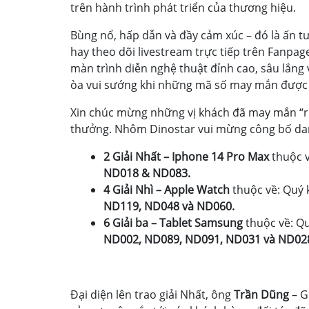
trên hành trình phát triển của thương hiệu.
Bùng nổ, hấp dẫn và đầy cảm xúc – đó là ấn tư
hay theo dõi livestream trực tiếp trên Fanpa
màn trình diễn nghệ thuật đỉnh cao, sâu lắng 
òa vui sướng khi những mã số may mắn được
Xin chúc mừng những vị khách đã may mắn “ri
thưởng. Nhôm Dinostar vui mừng công bố dan
2 Giải Nhất – Iphone 14 Pro Max
thuộc v
ND018
& ND083.
4 Giải Nhì – Apple Watch
thuộc về: Quý 
ND119, ND048 và ND060.
6 Giải ba – Tablet Samsung
thuộc về: Q
ND002, ND089, ND091, ND031 và ND02
Đại diện lên trao giải Nhất, ông
Trần Dũng
– G