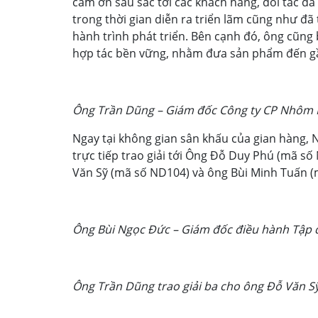
cảm ơn sâu sắc tới các khách hàng, đối tác đ
trong thời gian diễn ra triển lãm cũng như đ
hành trình phát triển. Bên cạnh đó, ông cũn
hợp tác bền vững, nhằm đưa sản phẩm đến gần
Ông Trần Dũng – Giám đốc Công ty CP Nhôm Ng
Ngay tại không gian sân khấu của gian hàng,
trực tiếp trao giải tới Ông Đỗ Duy Phú (mã s
Văn Sỹ (mã số ND104) và ông Bùi Minh Tuấn (
Ông Bùi Ngọc Đức – Giám đốc điều hành Tập 
Ông Trần Dũng trao giải ba cho ông Đỗ Văn S