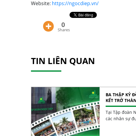
Website:
https://ngocdiep.vn/
0
Shares
TIN LIÊN QUAN
BA THẬP KỶ 
KẾT TRỞ THÀ
Tại Tập đoàn N
các nhân sự đư