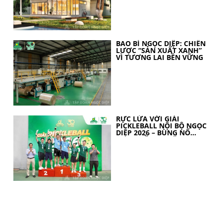
BAO BÌ NGỌC DIỆP: CHIẾN
LƯỢC “SẢN XUẤT XANH”
VÌ TƯƠNG LAI BỀN VỮNG
RỰC LỬA VỚI GIẢI
PICKLEBALL NỘI BỘ NGỌC
DIỆP 2026 – BÙNG NỔ
TINH THẦN 30 NĂM