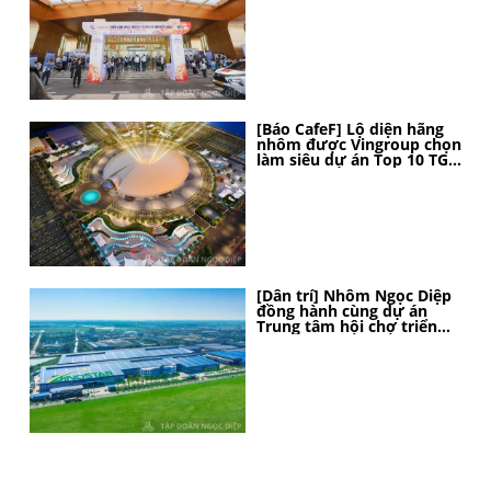
[Báo CafeF] Lộ diện hãng
nhôm được Vingroup chọn
làm siêu dự án Top 10 TG,
thi công thần tốc, 4 tháng
nữa sẽ hoàn thành
[Dân trí] Nhôm Ngọc Diệp
đồng hành cùng dự án
Trung tâm hội chợ triển
lãm Quốc gia