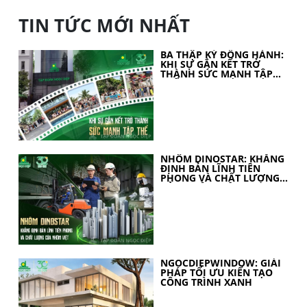
TIN TỨC MỚI NHẤT
BA THẬP KỶ ĐỒNG HÀNH:
KHI SỰ GẮN KẾT TRỞ
THÀNH SỨC MẠNH TẬP
THỂ
NHÔM DINOSTAR: KHẲNG
ĐỊNH BẢN LĨNH TIÊN
PHONG VÀ CHẤT LƯỢNG
CỦA NHÔM VIỆT
NGOCDIEPWINDOW: GIẢI
PHÁP TỐI ƯU KIẾN TẠO
CÔNG TRÌNH XANH