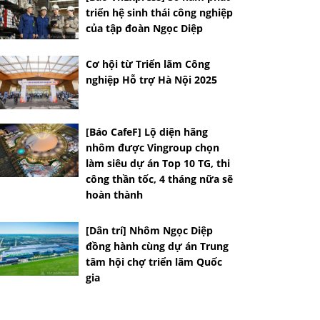
triển hệ sinh thái công nghiệp
của tập đoàn Ngọc Diệp
Cơ hội từ Triển lãm Công
nghiệp Hỗ trợ Hà Nội 2025
[Báo CafeF] Lộ diện hãng
nhôm được Vingroup chọn
làm siêu dự án Top 10 TG, thi
công thần tốc, 4 tháng nữa sẽ
hoàn thành
[Dân trí] Nhôm Ngọc Diệp
đồng hành cùng dự án Trung
tâm hội chợ triển lãm Quốc
gia