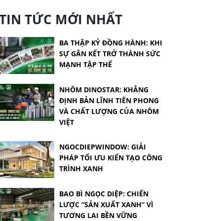
TIN TỨC MỚI NHẤT
BA THẬP KỶ ĐỒNG HÀNH: KHI
SỰ GẮN KẾT TRỞ THÀNH SỨC
MẠNH TẬP THỂ
NHÔM DINOSTAR: KHẲNG
ĐỊNH BẢN LĨNH TIÊN PHONG
VÀ CHẤT LƯỢNG CỦA NHÔM
VIỆT
NGOCDIEPWINDOW: GIẢI
PHÁP TỐI ƯU KIẾN TẠO CÔNG
TRÌNH XANH
BAO BÌ NGỌC DIỆP: CHIẾN
LƯỢC “SẢN XUẤT XANH” VÌ
TƯƠNG LAI BỀN VỮNG