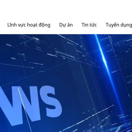
Lĩnh vực hoạt động
Dự án
Tin tức
Tuyển dụn
Nội thất Ngọc Diệp
Tin tức Tập đoàn
Bao bì Ngọc Diệp
Báo chí nói về chúng tô
NGOCDIEPWINDOW
Nhôm Dinostar