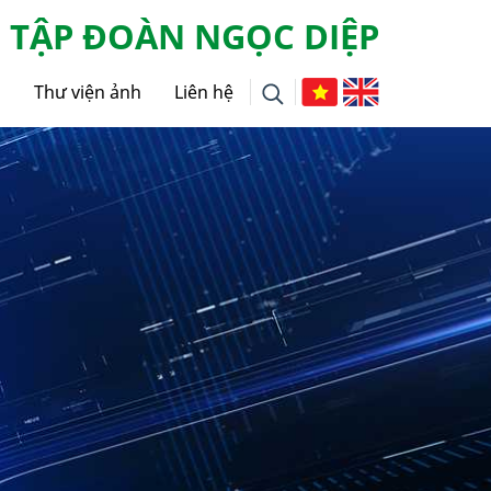
TẬP ĐOÀN NGỌC DIỆP
g
Thư viện ảnh
Liên hệ
i