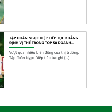
TẬP ĐOÀN NGỌC DIỆP TIẾP TỤC KHẲNG
ĐỊNH VỊ THẾ TRONG TOP 50 DOANH
NGHIỆP TĂNG TRƯỞNG XUẤT SẮC VIỆT
NAM 2026
Vượt qua nhiều biến động của thị trường,
Tập đoàn Ngọc Diệp tiếp tục ghi […]