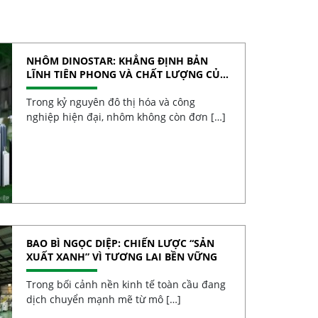
NHÔM DINOSTAR: KHẲNG ĐỊNH BẢN
LĨNH TIÊN PHONG VÀ CHẤT LƯỢNG CỦA
NHÔM VIỆT
Trong kỷ nguyên đô thị hóa và công
nghiệp hiện đại, nhôm không còn đơn […]
BAO BÌ NGỌC DIỆP: CHIẾN LƯỢC “SẢN
XUẤT XANH” VÌ TƯƠNG LAI BỀN VỮNG
Trong bối cảnh nền kinh tế toàn cầu đang
dịch chuyển mạnh mẽ từ mô […]