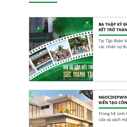
BA THẬP KỶ 
KẾT TRỞ THÀ
Tại Tập đoàn N
các nhân sự đư
NGOCDIEPWIN
KIẾN TẠO CÔ
Trong hệ sinh t
cửa và vách m