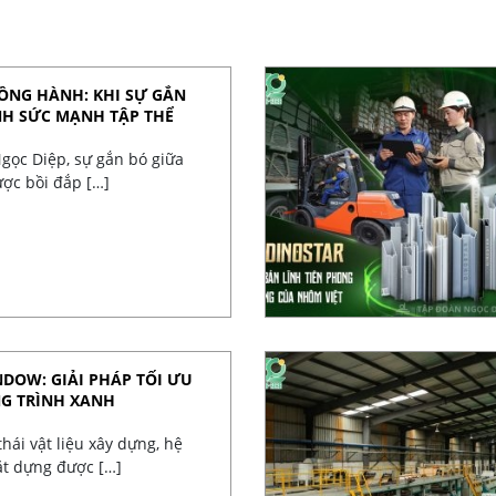
ĐỒNG HÀNH: KHI SỰ GẮN
NH SỨC MẠNH TẬP THỂ
gọc Diệp, sự gắn bó giữa
ợc bồi đắp […]
DOW: GIẢI PHÁP TỐI ƯU
NG TRÌNH XANH
hái vật liệu xây dựng, hệ
ặt dựng được […]