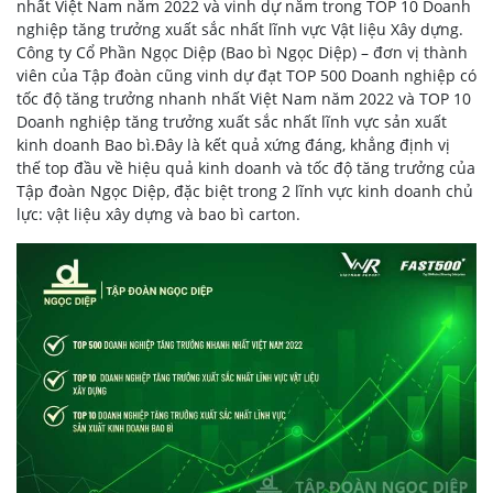
nhất Việt Nam năm 2022 và vinh dự nằm trong TOP 10 Doanh
nghiệp tăng trưởng xuất sắc nhất lĩnh vực Vật liệu Xây dựng.
Công ty Cổ Phần Ngọc Diệp (Bao bì Ngọc Diệp) – đơn vị thành
viên của Tập đoàn cũng vinh dự đạt TOP 500 Doanh nghiệp có
tốc độ tăng trưởng nhanh nhất Việt Nam năm 2022 và TOP 10
Doanh nghiệp tăng trưởng xuất sắc nhất lĩnh vực sản xuất
kinh doanh Bao bì.Đây là kết quả xứng đáng, khẳng định vị
thế top đầu về hiệu quả kinh doanh và tốc độ tăng trưởng của
Tập đoàn Ngọc Diệp, đặc biệt trong 2 lĩnh vực kinh doanh chủ
lực: vật liệu xây dựng và bao bì carton.