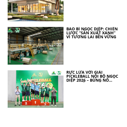
BAO BÌ NGỌC DIỆP: CHIẾN
LƯỢC “SẢN XUẤT XANH”
VÌ TƯƠNG LAI BỀN VỮNG
RỰC LỬA VỚI GIẢI
PICKLEBALL NỘI BỘ NGỌC
DIỆP 2026 – BÙNG NỔ
TINH THẦN 30 NĂM