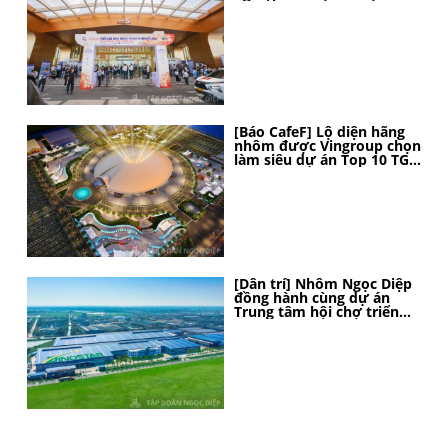
[Báo CafeF] Lộ diện hãng
nhôm được Vingroup chọn
làm siêu dự án Top 10 TG,
thi công thần tốc, 4 tháng
nữa sẽ hoàn thành
[Dân trí] Nhôm Ngọc Diệp
đồng hành cùng dự án
Trung tâm hội chợ triển
lãm Quốc gia