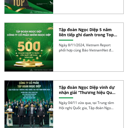
Tập đoàn Ngọc Diệp 5 năm
liên tiếp ghi danh trong Top
500 Doanh nghiệp lớn nhất
Việt Nam
Ngày 8/11/2024, Vietnam Report
phối hợp cùng Báo VietnamNet đã
công bố Bảng xếp hạng […]
Tập đoàn Ngọc Diệp vinh dự
nhận giải “Thương hiệu Quốc
gia năm 2024” lần thứ 4 liên
tiếp với 4 dòng sản phẩm
Ngày 04/11 vừa qua, tại Trung tâm
mũi nhọn
Hội nghị Quốc gia, Tập đoàn Ngọc
Diệp […]