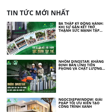
TIN TỨC MỚI NHẤT
BA THẬP KỶ ĐỒNG HÀNH:
KHI SỰ GẮN KẾT TRỞ
THÀNH SỨC MẠNH TẬP
THỂ
NHÔM DINOSTAR: KHẲNG
ĐỊNH BẢN LĨNH TIÊN
PHONG VÀ CHẤT LƯỢNG
CỦA NHÔM VIỆT
NGOCDIEPWINDOW: GIẢI
PHÁP TỐI ƯU KIẾN TẠO
CÔNG TRÌNH XANH