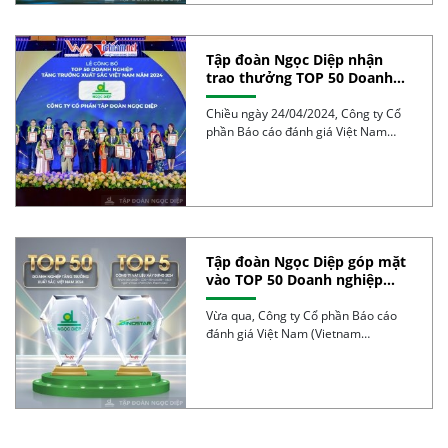
Tập đoàn Ngọc Diệp nhận
trao thưởng TOP 50 Doanh
nghiệp tăng trưởng xuất sắc
Việt Nam Năm 2024
Chiều ngày 24/04/2024, Công ty Cổ
phần Báo cáo đánh giá Việt Nam
Report phối […]
Tập đoàn Ngọc Diệp góp mặt
vào TOP 50 Doanh nghiệp
tăng trưởng xuất sắc Việt
Nam năm 2024
Vừa qua, Công ty Cổ phần Báo cáo
đánh giá Việt Nam (Vietnam
Report) cùng […]