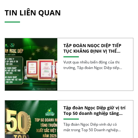
TIN LIÊN QUAN
TẬP ĐOÀN NGỌC DIỆP TIẾP
TỤC KHẲNG ĐỊNH VỊ THẾ
TRONG TOP 50 DOANH
NGHIỆP TĂNG TRƯỞNG XUẤT
Vượt qua nhiều biến động của thị
SẮC VIỆT NAM 2026
trường, Tập đoàn Ngọc Diệp tiếp
tục ghi […]
Tập đoàn Ngọc Diệp giữ vị trí
Top 50 doanh nghiệp tăng
trưởng xuất sắc nhất Việt
Nam 2025
Tập đoàn Ngọc Diệp vinh dự có
mặt trong Top 50 Doanh nghiệp
tăng trưởng […]