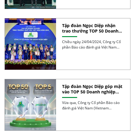
Tập đoàn Ngọc Diệp nhận
trao thưởng TOP 50 Doanh
nghiệp tăng trưởng xuất sắc
Việt Nam Năm 2024
Chiều ngày 24/04/2024, Công ty Cổ
phần Báo cáo đánh giá Việt Nam
Report phối […]
Tập đoàn Ngọc Diệp góp mặt
vào TOP 50 Doanh nghiệp
tăng trưởng xuất sắc Việt
Nam năm 2024
Vừa qua, Công ty Cổ phần Báo cáo
đánh giá Việt Nam (Vietnam
Report) cùng […]