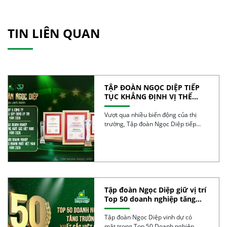
TIN LIÊN QUAN
TẬP ĐOÀN NGỌC DIỆP TIẾP
TỤC KHẲNG ĐỊNH VỊ THẾ
TRONG TOP 50 DOANH
NGHIỆP TĂNG TRƯỞNG XUẤT
Vượt qua nhiều biến động của thị
SẮC VIỆT NAM 2026
trường, Tập đoàn Ngọc Diệp tiếp
tục ghi […]
Tập đoàn Ngọc Diệp giữ vị trí
Top 50 doanh nghiệp tăng
trưởng xuất sắc nhất Việt
Nam 2025
Tập đoàn Ngọc Diệp vinh dự có
mặt trong Top 50 Doanh nghiệp