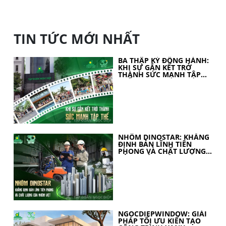
TIN TỨC MỚI NHẤT
BA THẬP KỶ ĐỒNG HÀNH:
KHI SỰ GẮN KẾT TRỞ
THÀNH SỨC MẠNH TẬP
THỂ
NHÔM DINOSTAR: KHẲNG
ĐỊNH BẢN LĨNH TIÊN
PHONG VÀ CHẤT LƯỢNG
CỦA NHÔM VIỆT
NGOCDIEPWINDOW: GIẢI
PHÁP TỐI ƯU KIẾN TẠO