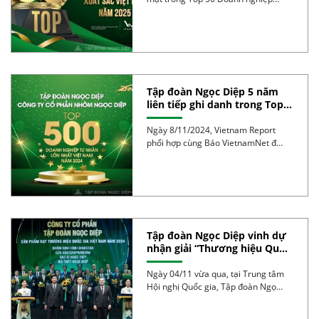
tăng trưởng […]
Tập đoàn Ngọc Diệp 5 năm
liên tiếp ghi danh trong Top
500 Doanh nghiệp lớn nhất
Việt Nam
Ngày 8/11/2024, Vietnam Report
phối hợp cùng Báo VietnamNet đã
công bố Bảng xếp hạng […]
Tập đoàn Ngọc Diệp vinh dự
nhận giải “Thương hiệu Quốc
gia năm 2024” lần thứ 4 liên
tiếp với 4 dòng sản phẩm
Ngày 04/11 vừa qua, tại Trung tâm
mũi nhọn
Hội nghị Quốc gia, Tập đoàn Ngọc
Diệp […]