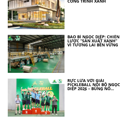
CÔNG TRÌNH XANH
BAO BÌ NGỌC DIỆP: CHIẾN
LƯỢC “SẢN XUẤT XANH”
VÌ TƯƠNG LAI BỀN VỮNG
RỰC LỬA VỚI GIẢI
PICKLEBALL NỘI BỘ NGỌC
DIỆP 2026 – BÙNG NỔ
TINH THẦN 30 NĂM