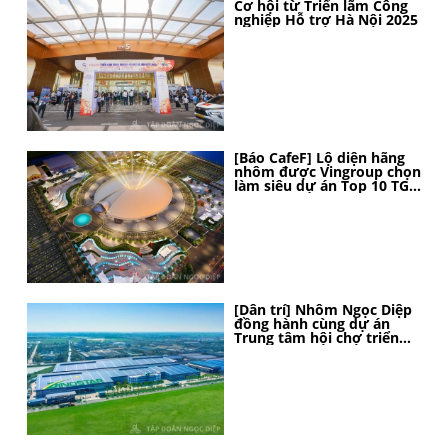
Cơ hội từ Triển lãm Công
nghiệp Hỗ trợ Hà Nội 2025
[Báo CafeF] Lộ diện hãng
nhôm được Vingroup chọn
làm siêu dự án Top 10 TG,
thi công thần tốc, 4 tháng
nữa sẽ hoàn thành
[Dân trí] Nhôm Ngọc Diệp
đồng hành cùng dự án
Trung tâm hội chợ triển
lãm Quốc gia