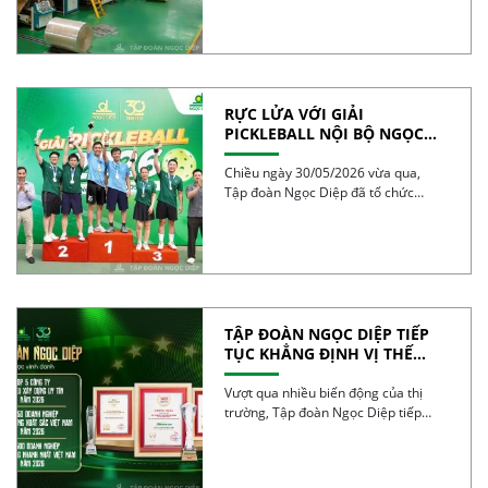
RỰC LỬA VỚI GIẢI
PICKLEBALL NỘI BỘ NGỌC
DIỆP 2026 – BÙNG NỔ TINH
THẦN 30 NĂM
Chiều ngày 30/05/2026 vừa qua,
Tập đoàn Ngọc Diệp đã tổ chức
thành công Giải […]
TẬP ĐOÀN NGỌC DIỆP TIẾP
TỤC KHẲNG ĐỊNH VỊ THẾ
TRONG TOP 50 DOANH
NGHIỆP TĂNG TRƯỞNG XUẤT
Vượt qua nhiều biến động của thị
SẮC VIỆT NAM 2026
trường, Tập đoàn Ngọc Diệp tiếp
tục ghi […]