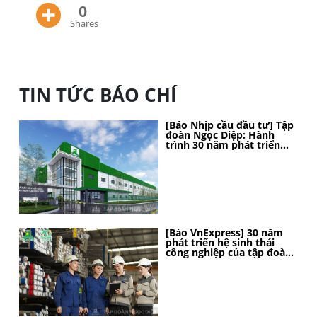
0
Shares
TIN TỨC BÁO CHÍ
[Báo Nhịp cầu đầu tư] Tập
đoàn Ngọc Diệp: Hành
trình 30 năm phát triển
bền vững, kiến tạo vị thế
[Báo VnExpress] 30 năm
phát triển hệ sinh thái
công nghiệp của tập đoàn
Ngọc Diệp