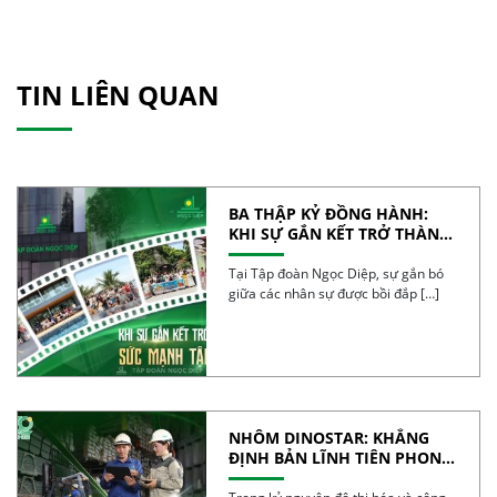
TIN LIÊN QUAN
BA THẬP KỶ ĐỒNG HÀNH:
KHI SỰ GẮN KẾT TRỞ THÀNH
SỨC MẠNH TẬP THỂ
Tại Tập đoàn Ngọc Diệp, sự gắn bó
giữa các nhân sự được bồi đắp […]
NHÔM DINOSTAR: KHẲNG
ĐỊNH BẢN LĨNH TIÊN PHONG
VÀ CHẤT LƯỢNG CỦA NHÔM