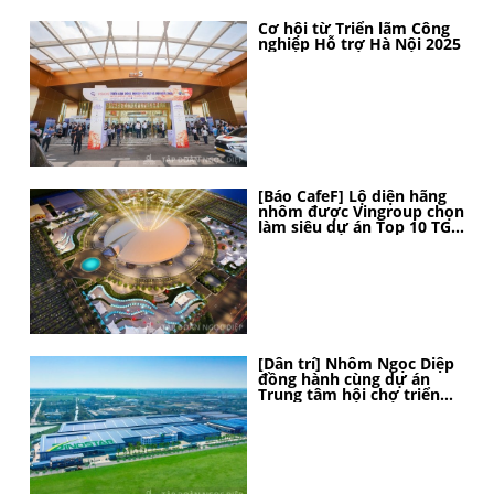
Cơ hội từ Triển lãm Công
nghiệp Hỗ trợ Hà Nội 2025
[Báo CafeF] Lộ diện hãng
nhôm được Vingroup chọn
làm siêu dự án Top 10 TG,
thi công thần tốc, 4 tháng
nữa sẽ hoàn thành
[Dân trí] Nhôm Ngọc Diệp
đồng hành cùng dự án
Trung tâm hội chợ triển
lãm Quốc gia