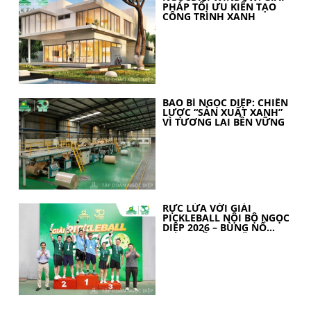
PHÁP TỐI ƯU KIẾN TẠO
CÔNG TRÌNH XANH
BAO BÌ NGỌC DIỆP: CHIẾN
LƯỢC “SẢN XUẤT XANH”
VÌ TƯƠNG LAI BỀN VỮNG
RỰC LỬA VỚI GIẢI
PICKLEBALL NỘI BỘ NGỌC
DIỆP 2026 – BÙNG NỔ
TINH THẦN 30 NĂM