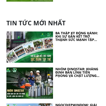
TIN TỨC MỚI NHẤT
BA THẬP KỶ ĐỒNG HÀNH:
KHI SỰ GẮN KẾT TRỞ
THÀNH SỨC MẠNH TẬP
THỂ
NHÔM DINOSTAR: KHẲNG
ĐỊNH BẢN LĨNH TIÊN
PHONG VÀ CHẤT LƯỢNG
CỦA NHÔM VIỆT
NGOCDIEPWINDOW: GIẢI