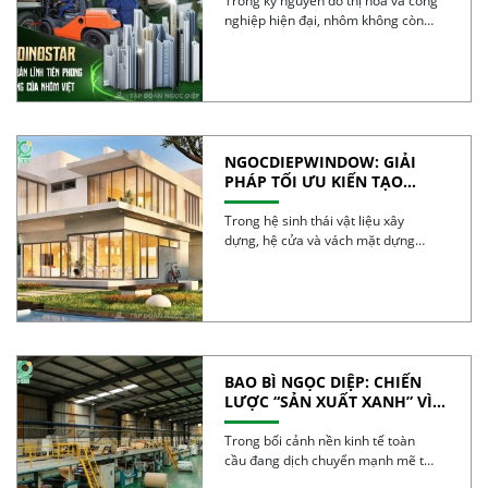
VIỆT
Trong kỷ nguyên đô thị hóa và công
nghiệp hiện đại, nhôm không còn
đơn […]
NGOCDIEPWINDOW: GIẢI
PHÁP TỐI ƯU KIẾN TẠO
CÔNG TRÌNH XANH
Trong hệ sinh thái vật liệu xây
dựng, hệ cửa và vách mặt dựng
được […]
BAO BÌ NGỌC DIỆP: CHIẾN
LƯỢC “SẢN XUẤT XANH” VÌ
TƯƠNG LAI BỀN VỮNG
Trong bối cảnh nền kinh tế toàn
cầu đang dịch chuyển mạnh mẽ từ
mô […]