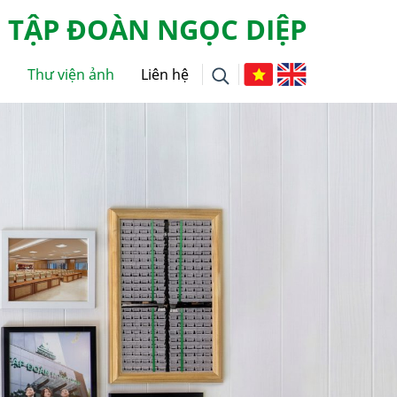
TẬP ĐOÀN NGỌC DIỆP
g
Thư viện ảnh
Liên hệ
i