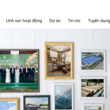
Lĩnh vực hoạt động
Dự án
Tin tức
Tuyển dụn
Nội thất Ngọc Diệp
Tin tức Tập đoàn
Bao bì Ngọc Diệp
Báo chí nói về chúng tô
NGOCDIEPWINDOW
Nhôm Dinostar