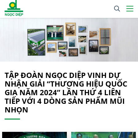
TẬP ĐOÀN NGỌC DIỆP VINH DỰ
NHẬN GIẢI “THƯƠNG HIỆU QUỐC
GIA NĂM 2024” LẦN THỨ 4 LIÊN
TIẾP VỚI 4 DÒNG SẢN PHẨM MŨI
NHỌN