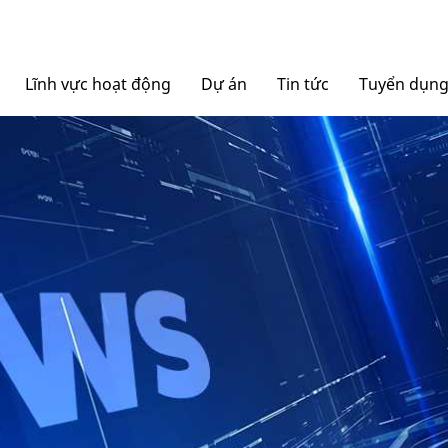
Lĩnh vực hoạt động
Dự án
Tin tức
Tuyển dụn
Nội thất Ngọc Diệp
Tin tức Tập đoàn
Bao bì Ngọc Diệp
Báo chí nói về chúng tô
NGOCDIEPWINDOW
Nhôm Dinostar