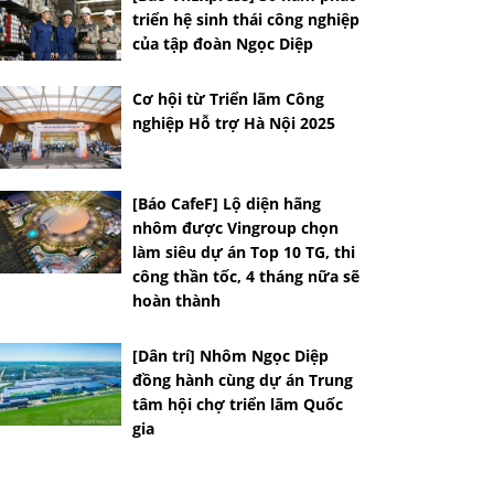
triển hệ sinh thái công nghiệp
của tập đoàn Ngọc Diệp
Cơ hội từ Triển lãm Công
nghiệp Hỗ trợ Hà Nội 2025
[Báo CafeF] Lộ diện hãng
nhôm được Vingroup chọn
làm siêu dự án Top 10 TG, thi
công thần tốc, 4 tháng nữa sẽ
hoàn thành
[Dân trí] Nhôm Ngọc Diệp
đồng hành cùng dự án Trung
tâm hội chợ triển lãm Quốc
gia