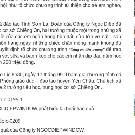
hội như tổ chức chương trình từ thiện cho trẻ em nghèo,
và đào tạo Tỉnh Sơn La, Đoàn của Công ty Ngọc Diệp đã
c cơ sở Chiềng On, hai trường thuộc một trong những xã
n ở của các em ngập trong bùn đất, cửa lớp vỡ nát…sau
 thốn hàng ngày, những chiếc chăn mỏng manh không đủ
uyết định tổ chức chương trình
để trao
“Cùng em đến trường”
h vở, sữa và bánh kẹo cho các em nhân dịp đầu năm học
n 200 triệu đồng.
o lúc 8h30, ngày 17 tháng 09. Tham gia chương trình có
 Phòng giáo dục – đào tạo huyện Yên Châu, Chủ tịch xã
a 2 trường tiểu học, trung học cơ sở Chiềng On.
CDIEPWINDOW phát biểu tại buổi trao quà.
hận quà của Công ty NGOCDIEPWINDOW.