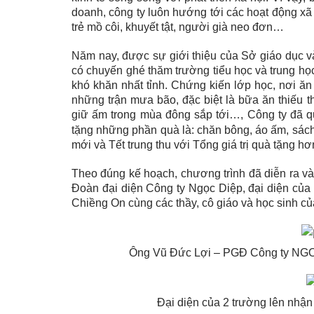
doanh, công ty luôn hướng tới các hoạt động xã 
trẻ mồ côi, khuyết tật, người già neo đơn…
Năm nay, được sự giới thiệu của Sở giáo dục 
có chuyến ghé thăm trường tiểu học và trung họ
khó khăn nhất tỉnh. Chứng kiến lớp học, nơi ă
những trận mưa bão, đặc biệt là bữa ăn thiếu
giữ ấm trong mùa đông sắp tới…, Công ty đã q
tặng những phần quà là: chăn bông, áo ấm, sác
mới và Tết trung thu với Tổng giá trị quà tặng hơ
Theo đúng kế hoạch, chương trình đã diễn ra và
Đoàn đại diện Công ty Ngọc Diệp, đại diện của
Chiềng On cùng các thầy, cô giáo và học sinh củ
Ông Vũ Đức Lợi – PGĐ Công ty
NGO
Đại diện của 2 trường lên n