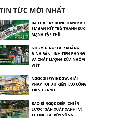
TIN TỨC MỚI NHẤT
BA THẬP KỶ ĐỒNG HÀNH: KHI
SỰ GẮN KẾT TRỞ THÀNH SỨC
MẠNH TẬP THỂ
NHÔM DINOSTAR: KHẲNG
ĐỊNH BẢN LĨNH TIÊN PHONG
VÀ CHẤT LƯỢNG CỦA NHÔM
VIỆT
NGOCDIEPWINDOW: GIẢI
PHÁP TỐI ƯU KIẾN TẠO CÔNG
TRÌNH XANH
BAO BÌ NGỌC DIỆP: CHIẾN
LƯỢC “SẢN XUẤT XANH” VÌ
TƯƠNG LAI BỀN VỮNG