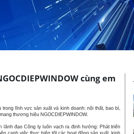
 “NGOCDIEPWINDOW cùng em
rong lĩnh vực sản xuất và kinh doanh: nội thất, bao bì,
ựng mang thương hiệu NGOCDIEPWINDOW.
n lãnh đạo Công ty luôn vạch ra định hướng: Phát triển
 bên cạnh việc thực hiện tốt các hoạt động sản xuất, kinh