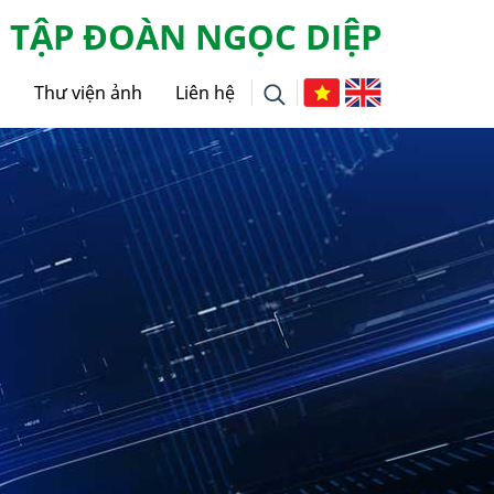
TẬP ĐOÀN NGỌC DIỆP
g
Thư viện ảnh
Liên hệ
i