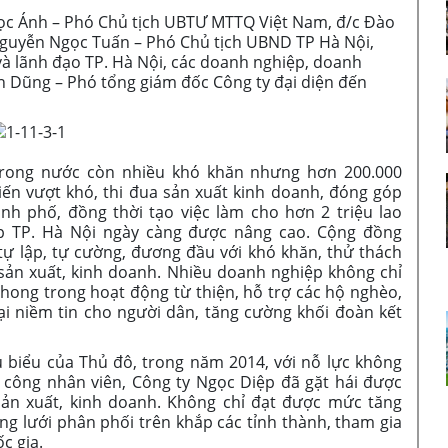
c Ánh – Phó Chủ tịch UBTƯ MTTQ Việt Nam, đ/c Đào
Nguyễn Ngọc Tuấn – Phó Chủ tịch UBND TP Hà Nội,
và lãnh đạo TP. Hà Nội, các doanh nghiệp, doanh
n Dũng – Phó tổng giám đốc Công ty đại diện đến
 trong nước còn nhiều khó khăn nhưng hơn 200.000
ến vượt khó, thi đua sản xuất kinh doanh, đóng góp
h phố, đồng thời tạo việc làm cho hơn 2 triệu lao
p TP. Hà Nội ngày càng được nâng cao. Cộng đồng
ự lập, tự cường, đương đầu với khó khăn, thử thách
sản xuất, kinh doanh. Nhiều doanh nghiệp không chỉ
phong trong hoạt động từ thiện, hỗ trợ các hộ nghèo,
i niềm tin cho người dân, tăng cường khối đoàn kết
ểu của Thủ đô, trong năm 2014, với nỗ lực không
 công nhân viên, Công ty Ngọc Diệp đã gặt hái được
sản xuất, kinh doanh. Không chỉ đạt được mức tăng
ng lưới phân phối trên khắp các tỉnh thành, tham gia
c gia.