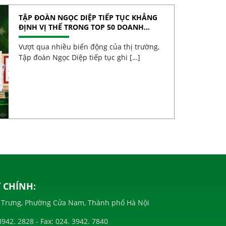
TẬP ĐOÀN NGỌC DIỆP TIẾP TỤC KHẲNG
ĐỊNH VỊ THẾ TRONG TOP 50 DOANH
NGHIỆP TĂNG TRƯỞNG XUẤT SẮC VIỆT
NAM 2026
Vượt qua nhiều biến động của thị trường,
Tập đoàn Ngọc Diệp tiếp tục ghi […]
 CHÍNH:
à Trưng, Phường Cửa Nam, Thành phố Hà Nội
3942. 2828
- Fax:
024. 3942. 7840