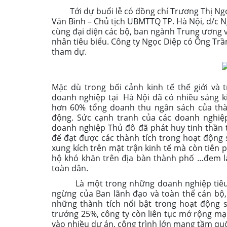
Tới dự buổi lễ có đồng chí Trương Thị Ngọ
Văn Bình – Chủ tịch UBMTTQ TP. Hà Nội, đ/c 
cùng đại diện các bộ, ban ngành Trung ương 
nhân tiêu biểu. Công ty Ngọc Diệp có Ông Trầ
tham dự.
Mặc dù trong bối cảnh kinh tế thế giới và
doanh nghiệp tại Hà Nội đã có nhiều sáng ki
hơn 60% tổng doanh thu ngân sách của thàn
động. Sức cạnh tranh của các doanh nghiệ
doanh nghiệp Thủ đô đã phát huy tinh thần t
để đạt được các thành tích trong hoạt động 
xung kích trên mặt trận kinh tế mà còn tiên 
hộ khó khăn trên địa bàn thành phố …đem lạ
toàn dân.
Là một trong những doanh nghiệp tiêu bi
ngừng của Ban lãnh đạo và toàn thể cán bộ,
những thành tích nổi bật trong hoạt động 
trưởng 25%, công ty còn liên tục mở rộng mạ
vào nhiều dự án, công trình lớn mang tầm quố