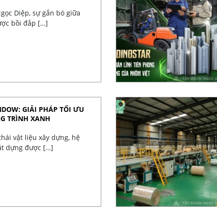
gọc Diệp, sự gắn bó giữa
ợc bồi đắp […]
DOW: GIẢI PHÁP TỐI ƯU
NG TRÌNH XANH
hái vật liệu xây dựng, hệ
ặt dựng được […]