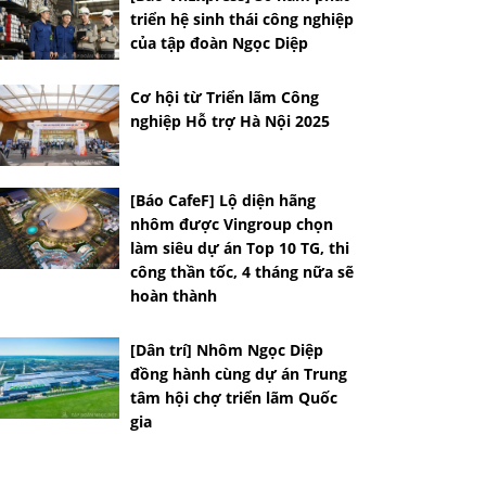
triển hệ sinh thái công nghiệp
của tập đoàn Ngọc Diệp
Cơ hội từ Triển lãm Công
nghiệp Hỗ trợ Hà Nội 2025
[Báo CafeF] Lộ diện hãng
nhôm được Vingroup chọn
làm siêu dự án Top 10 TG, thi
công thần tốc, 4 tháng nữa sẽ
hoàn thành
[Dân trí] Nhôm Ngọc Diệp
đồng hành cùng dự án Trung
tâm hội chợ triển lãm Quốc
gia