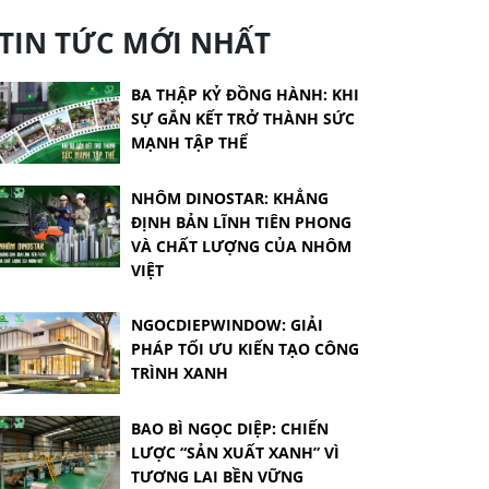
TIN TỨC MỚI NHẤT
BA THẬP KỶ ĐỒNG HÀNH: KHI
SỰ GẮN KẾT TRỞ THÀNH SỨC
MẠNH TẬP THỂ
NHÔM DINOSTAR: KHẲNG
ĐỊNH BẢN LĨNH TIÊN PHONG
VÀ CHẤT LƯỢNG CỦA NHÔM
VIỆT
NGOCDIEPWINDOW: GIẢI
PHÁP TỐI ƯU KIẾN TẠO CÔNG
TRÌNH XANH
BAO BÌ NGỌC DIỆP: CHIẾN
LƯỢC “SẢN XUẤT XANH” VÌ
TƯƠNG LAI BỀN VỮNG