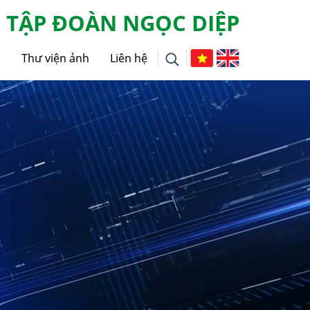
TẬP ĐOÀN NGỌC DIỆP
g
Thư viện ảnh
Liên hệ
i