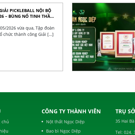
GIẢI PICKLEBALL NỘI BỘ
26 – BÙNG NỔ TINH THẦN
/05/2026 vừa qua, Tập đoàn
ổ chức thành công Giải […]
U
CÔNG TY THÀNH VIÊN
TRỤ SỞ
35 Hai B
 chủ
Nột thất Ngọc Diệp
thiệu
Bao bì Ngọc Diệp
Tel:
024. 