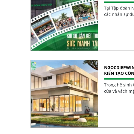
Tại Tập đoàn N
các nhân sự đư
NGOCDIEPWIN
KIẾN TẠO CÔ
Trong hệ sinh t
cửa và vách m