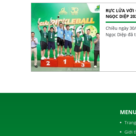
RỰC LỬA VỚI 
NGỌC DIỆP 20
30 NĂM
Chiều ngày 30
Ngọc Diệp đã t
MEN
Trang
Giới 