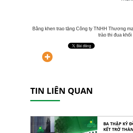
Bằng khen trao tặng Công ty TNHH Thương mại 
trào thi đua kh
TIN LIÊN QUAN
BA THẬP KỶ 
KẾT TRỞ THÀ