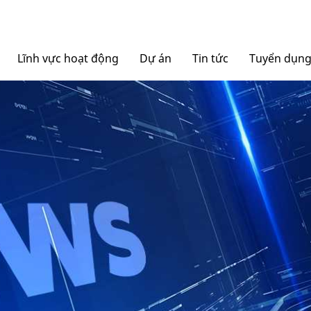
Lĩnh vực hoạt động
Dự án
Tin tức
Tuyển dụn
Nội thất Ngọc Diệp
Tin tức Tập đoàn
Bao bì Ngọc Diệp
Báo chí nói về chúng tô
NGOCDIEPWINDOW
Nhôm Dinostar