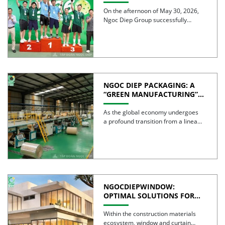
TOURNAMENT 2026
CELEBRATES 30 YEARS OF
On the afternoon of May 30, 2026,
EXCELLENCE
Ngoc Diep Group successfully
hosted the Internal Pickleball […]
NGOC DIEP PACKAGING: A
“GREEN MANUFACTURING”
STRATEGY FOR A
SUSTAINABLE FUTURE
As the global economy undergoes
a profound transition from a linear
model to a circular […]
NGOCDIEPWINDOW:
OPTIMAL SOLUTIONS FOR
CREATING GREEN BUILDINGS
Within the construction materials
ecosystem, window and curtain