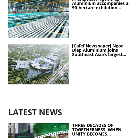
Aluminium accompanies a
90-hectare exhibition
project
[Cafef Newspaper] Ngoc
Diep Aluminium joins
Southeast Asia’s largest
exhibition center project
LATEST NEWS
THREE DECADES OF
TOGETHERNESS: WHEN
UNITY BECOMES