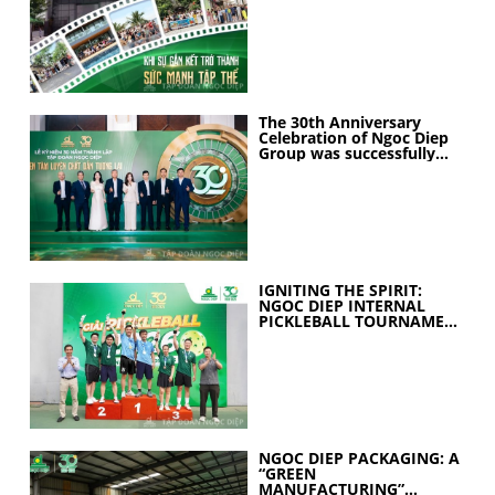
COLLECTIVE STRENGTH
The 30th Anniversary
Celebration of Ngoc Diep
Group was successfully
held
IGNITING THE SPIRIT:
NGOC DIEP INTERNAL
PICKLEBALL TOURNAMENT
2026 CELEBRATES 30
YEARS OF EXCELLENCE
NGOC DIEP PACKAGING: A
“GREEN
MANUFACTURING”