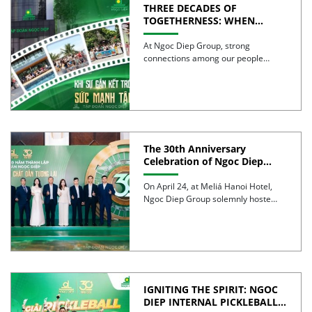
THREE DECADES OF
TOGETHERNESS: WHEN
UNITY BECOMES COLLECTIVE
STRENGTH
At Ngoc Diep Group, strong
connections among our people
have been nurtured through years
of […]
The 30th Anniversary
Celebration of Ngoc Diep
Group was successfully held
On April 24, at Meliá Hanoi Hotel,
Ngoc Diep Group solemnly hosted
its 30th Anniversary […]
IGNITING THE SPIRIT: NGOC
DIEP INTERNAL PICKLEBALL