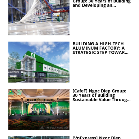
Group: 30 Years of Building
and Developing an
Industrial Ecosystem
BUILDING A HIGH-TECH
ALUMINUM FACTORY: A
STRATEGIC STEP TOWARD
ELEVATING
MANUFACTURING
CAPABILITIES
[CafeF] Ngoc Diep Group:
30 Years of Building
Sustainable Value Through
People
[VnExpress] Ngoc Diep