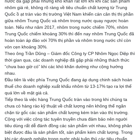
nước đã gặp phải những khó khăn rất lớn khi khi các sản phẩm
nhôm giá rẻ, không rõ ràng về tiêu chuẩn chất lượng từ Trung
Quốc ồ ạt tràn vào thị trường Việt Nam khiến cán cân thị thị phần
giữa nhôm Trung Quốc và nhôm trong nước quay ngược hoàn
toàn. Nếu như năm 2017, nhôm trong nước chiếm 70%, nhôm
Trung Quốc chiếm khoảng 30% thì đến nay nhôm Trung Quốc đã
hoàn toàn áp đảo với 70% thị phần và nhôm trong nước chỉ còn
vỏn cẹn khoảng 30%.
Theo ông Trần Dũng – Giám đốc Công ty CP Nhôm Ngọc Diệp thì
thời gian qua, các doanh nghiệp đã gặp phải những thách thức
“chưa bao giờ có” khi các khó khăn dường như cộng hưởng
nhau.
Đầu tiên là việc phía Trung Quốc đang áp dụng chinh sách hoàn
thuế cho doanh nghiệp xuất khẩu nhôm từ 13-17% tạo ra lợi thế
quá lớn về mặt giá cả.
Tiếp theo là việc hàng Trung Quốc tràn vào trong khi chúng ta
chưa có hàng rào kỹ thuật về chất lượng nên không thể ngăn
chặn từ gốc các sản phẩm chất lượng kém tràn vào thị trường.
Cộng với việc công tác tuyên truyền chưa đảm bảo nên người
tiêu dùng rất dễ đánh đồng các sản phẩm với nhau, không phân
biệt được đâu là sản phẩm tốt, sản phẩm kém chất lượng. Trong
khi các doanh nghiệp trong nước phải tuân thủ các tiêu chuẩn