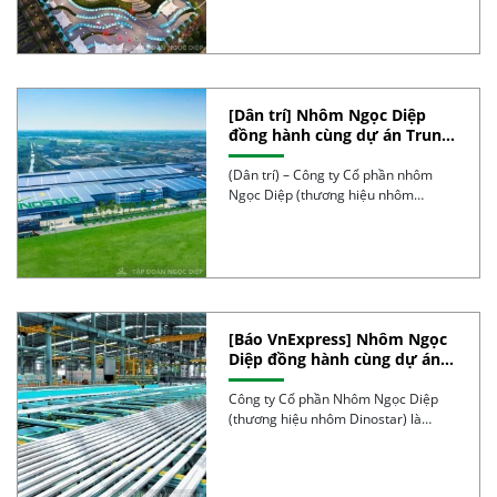
[Dân trí] Nhôm Ngọc Diệp
đồng hành cùng dự án Trung
tâm hội chợ triển lãm Quốc
gia
(Dân trí) – Công ty Cổ phần nhôm
Ngọc Diệp (thương hiệu nhôm
Dinostar) được […]
[Báo VnExpress] Nhôm Ngọc
Diệp đồng hành cùng dự án
triển lãm quy mô 90 ha
Công ty Cổ phần Nhôm Ngọc Diệp
(thương hiệu nhôm Dinostar) là
nhà cung cấp […]