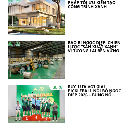
PHÁP TỐI ƯU KIẾN TẠO
CÔNG TRÌNH XANH
BAO BÌ NGỌC DIỆP: CHIẾN
LƯỢC “SẢN XUẤT XANH”
VÌ TƯƠNG LAI BỀN VỮNG
RỰC LỬA VỚI GIẢI
PICKLEBALL NỘI BỘ NGỌC
DIỆP 2026 – BÙNG NỔ
TINH THẦN 30 NĂM