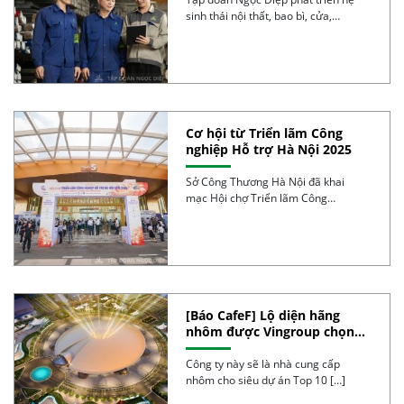
sinh thái nội thất, bao bì, cửa,
nhôm […]
Cơ hội từ Triển lãm Công
nghiệp Hỗ trợ Hà Nội 2025
Sở Công Thương Hà Nội đã khai
mạc Hội chợ Triển lãm Công
nghiệp Hỗ […]
[Báo CafeF] Lộ diện hãng
nhôm được Vingroup chọn
làm siêu dự án Top 10 TG, thi
công thần tốc, 4 tháng nữa sẽ
Công ty này sẽ là nhà cung cấp
hoàn thành
nhôm cho siêu dự án Top 10 […]