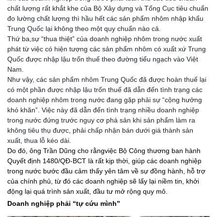
chất lượng rất khắt khe của Bộ Xây dựng và Tổng Cục tiêu chuẩn
đo lường chất lượng thì hầu hết các sản phẩm nhôm nhập khẩu
Trung Quốc lại không theo một quy chuẩn nào cả.
Thứ ba,sự “thua thiệt” của doanh nghiệp nhôm trong nước xuất
phát từ việc có hiện tượng các sản phẩm nhôm có xuất xứ Trung
Quốc được nhập lậu trốn thuế theo đường tiểu ngạch vào Việt
Nam.
Như vậy, các sản phẩm nhôm Trung Quốc đã được hoàn thuế lại
có một phần được nhập lậu trốn thuế đã dẫn đến tình trạng các
doanh nghiệp nhôm trong nước đang gặp phải sự “cộng hưởng
khó khăn”. Việc này đã dẫn đến tình trạng nhiều doanh nghiệp
trong nước đứng trước nguy cơ phá sản khi sản phẩm làm ra
không tiêu thụ được, phải chấp nhận bán dưới giá thành sản
xuất, thua lỗ kéo dài.
Do đó, ông Trần Dũng cho rằngviệc Bộ Công thương ban hành
Quyết định 1480/QĐ-BCT là rất kịp thời, giúp các doanh nghiệp
trong nước bước đầu cảm thấy yên tâm về sự đồng hành, hỗ trợ
của chính phủ, từ đó các doanh nghiệp sẽ lấy lại niềm tin, khởi
động lại quá trình sản xuất, đầu tư mở rộng quy mô.
Doanh nghiệp phải “tự cứu mình”