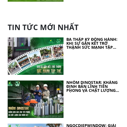
TIN TỨC MỚI NHẤT
BA THẬP KỶ ĐỒNG HÀNH:
KHI SỰ GẮN KẾT TRỞ
THÀNH SỨC MẠNH TẬP
THỂ
NHÔM DINOSTAR: KHẲNG
ĐỊNH BẢN LĨNH TIÊN
PHONG VÀ CHẤT LƯỢNG
CỦA NHÔM VIỆT
NGOCDIEPWINDOW: GIẢI