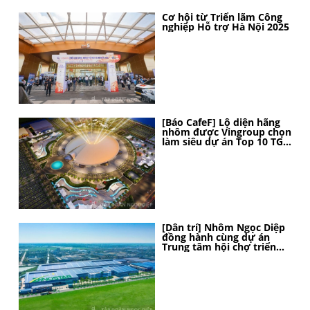
Cơ hội từ Triển lãm Công
nghiệp Hỗ trợ Hà Nội 2025
[Báo CafeF] Lộ diện hãng
nhôm được Vingroup chọn
làm siêu dự án Top 10 TG,
thi công thần tốc, 4 tháng
nữa sẽ hoàn thành
[Dân trí] Nhôm Ngọc Diệp
đồng hành cùng dự án
Trung tâm hội chợ triển
lãm Quốc gia