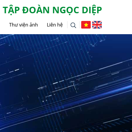
TẬP ĐOÀN NGỌC DIỆP
g
Thư viện ảnh
Liên hệ
i