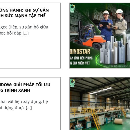
ĐỒNG HÀNH: KHI SỰ GẮN
NH SỨC MẠNH TẬP THỂ
gọc Diệp, sự gắn bó giữa
ợc bồi đắp […]
DOW: GIẢI PHÁP TỐI ƯU
NG TRÌNH XANH
hái vật liệu xây dựng, hệ
ặt dựng được […]