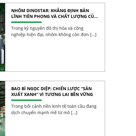
NHÔM DINOSTAR: KHẲNG ĐỊNH BẢN
LĨNH TIÊN PHONG VÀ CHẤT LƯỢNG CỦA
NHÔM VIỆT
Trong kỷ nguyên đô thị hóa và công
nghiệp hiện đại, nhôm không còn đơn […]
BAO BÌ NGỌC DIỆP: CHIẾN LƯỢC “SẢN
XUẤT XANH” VÌ TƯƠNG LAI BỀN VỮNG
Trong bối cảnh nền kinh tế toàn cầu đang
dịch chuyển mạnh mẽ từ mô […]