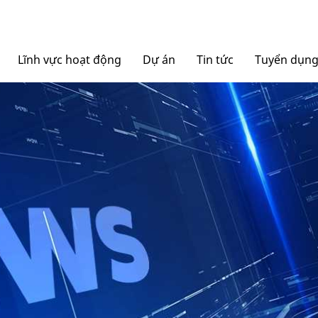
Lĩnh vực hoạt động
Dự án
Tin tức
Tuyển dụn
Nội thất Ngọc Diệp
Tin tức Tập đoàn
Bao bì Ngọc Diệp
Báo chí nói về chúng tô
NGOCDIEPWINDOW
Nhôm Dinostar