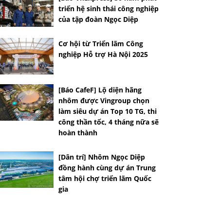
triển hệ sinh thái công nghiệp
của tập đoàn Ngọc Diệp
Cơ hội từ Triển lãm Công
nghiệp Hỗ trợ Hà Nội 2025
[Báo CafeF] Lộ diện hãng
nhôm được Vingroup chọn
làm siêu dự án Top 10 TG, thi
công thần tốc, 4 tháng nữa sẽ
hoàn thành
[Dân trí] Nhôm Ngọc Diệp
đồng hành cùng dự án Trung
tâm hội chợ triển lãm Quốc
gia