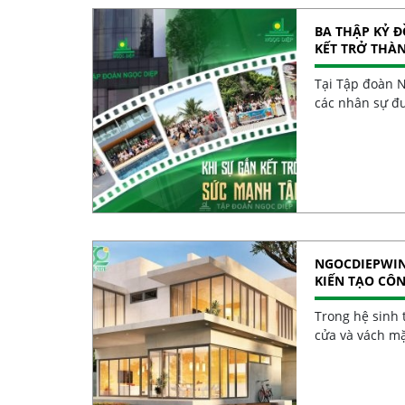
BA THẬP KỶ 
KẾT TRỞ THÀ
Tại Tập đoàn N
các nhân sự đư
NGOCDIEPWIN
KIẾN TẠO CÔ
Trong hệ sinh t
cửa và vách m