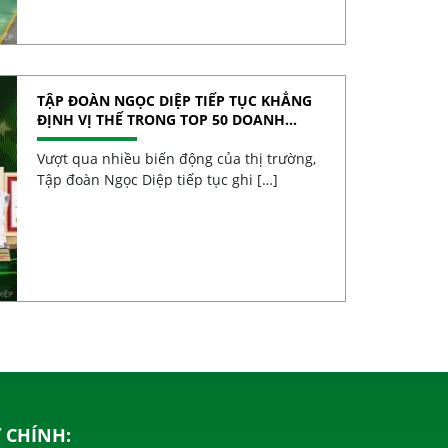
TẬP ĐOÀN NGỌC DIỆP TIẾP TỤC KHẲNG
ĐỊNH VỊ THẾ TRONG TOP 50 DOANH
NGHIỆP TĂNG TRƯỞNG XUẤT SẮC VIỆT
NAM 2026
Vượt qua nhiều biến động của thị trường,
Tập đoàn Ngọc Diệp tiếp tục ghi […]
 CHÍNH: