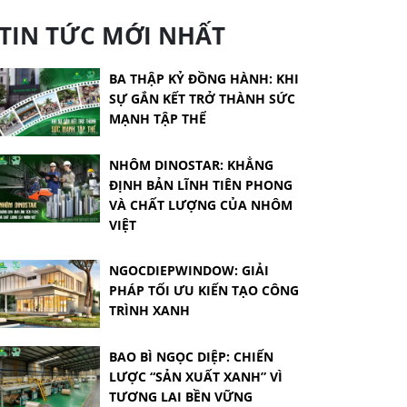
TIN TỨC MỚI NHẤT
BA THẬP KỶ ĐỒNG HÀNH: KHI
SỰ GẮN KẾT TRỞ THÀNH SỨC
MẠNH TẬP THỂ
NHÔM DINOSTAR: KHẲNG
ĐỊNH BẢN LĨNH TIÊN PHONG
VÀ CHẤT LƯỢNG CỦA NHÔM
VIỆT
NGOCDIEPWINDOW: GIẢI
PHÁP TỐI ƯU KIẾN TẠO CÔNG
TRÌNH XANH
BAO BÌ NGỌC DIỆP: CHIẾN
LƯỢC “SẢN XUẤT XANH” VÌ
TƯƠNG LAI BỀN VỮNG