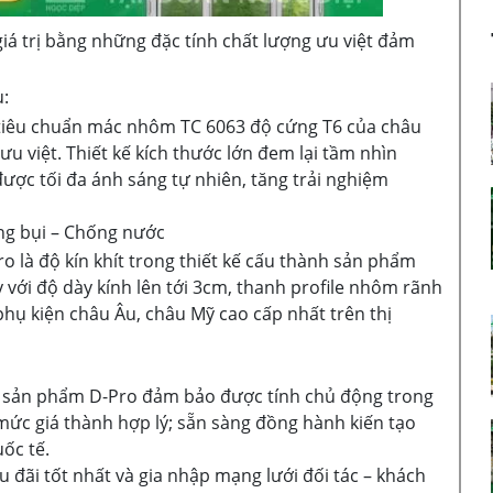
á trị bằng những đặc tính chất lượng ưu việt đảm
:
 tiêu chuẩn mác nhôm TC 6063 độ cứng T6 của châu
u việt. Thiết kế kích thước lớn đem lại tầm nhìn
ợc tối đa ánh sáng tự nhiên, tăng trải nghiệm
ng bụi – Chống nước
ro là độ kín khít trong thiết kế cấu thành sản phẩm
với độ dày kính lên tới 3cm, thanh profile nhôm rãnh
phụ kiện châu Âu, châu Mỹ cao cấp nhất trên thị
, sản phẩm D-Pro đảm bảo được tính chủ động trong
 mức giá thành hợp lý; sẵn sàng đồng hành kiến tạo
ốc tế.
đãi tốt nhất và gia nhập mạng lưới đối tác – khách