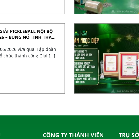
GIẢI PICKLEBALL NỘI BỘ
26 – BÙNG NỔ TINH THẦN
/05/2026 vừa qua, Tập đoàn
ổ chức thành công Giải […]
U
CÔNG TY THÀNH VIÊN
TRỤ SỞ