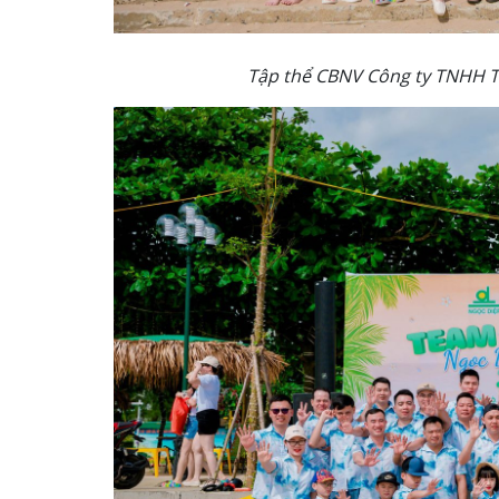
Tập thể CBNV Công ty TNHH T