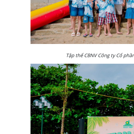
Tập thể CBNV Công ty Cổ ph