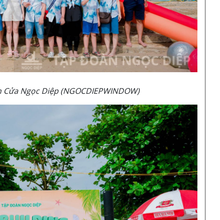
ần Cửa Ngọc Diệp (NGOCDIEPWINDOW)