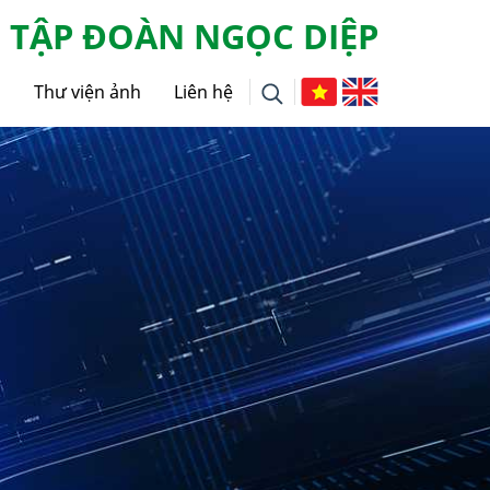
TẬP ĐOÀN NGỌC DIỆP
g
Thư viện ảnh
Liên hệ
i