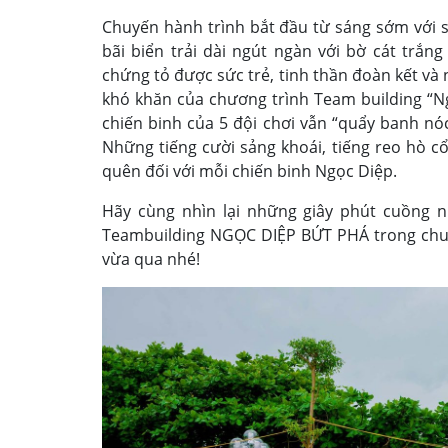
Chuyến hành trình bắt đầu từ sáng sớm với s
bãi biển trải dài ngút ngàn với bờ cát trắn
chứng tỏ được sức trẻ, tinh thần đoàn kết và
khó khăn của chương trình Team building “Ng
chiến binh của 5 đội chơi vẫn “quẩy banh nó
Những tiếng cười sảng khoái, tiếng reo hò c
quên đối với mỗi chiến binh Ngọc Diệp.
Hãy cùng nhìn lại những giây phút cuồng nh
Teambuilding NGỌC DIỆP BỨT PHÁ trong chuỗ
vừa qua nhé!