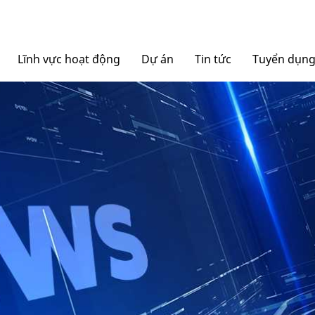
Lĩnh vực hoạt động
Dự án
Tin tức
Tuyển dụn
Nội thất Ngọc Diệp
Tin tức Tập đoàn
Bao bì Ngọc Diệp
Báo chí nói về chúng tô
NGOCDIEPWINDOW
Nhôm Dinostar