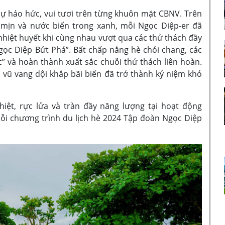
ự háo hức, vui tươi trên từng khuôn mặt CBNV. Trên
g mịn và nước biển trong xanh, mỗi Ngọc Diệp-er đã
 nhiệt huyết khi cùng nhau vượt qua các thử thách đầy
ọc Diệp Bứt Phá”. Bất chấp nắng hè chói chang, các
c” và hoàn thành xuất sắc chuỗi thử thách liên hoàn.
ổ vũ vang dội khắp bãi biển đã trở thành kỷ niệm khó
iệt, rực lửa và tràn đầy năng lượng tại hoạt động
i chương trình du lịch hè 2024 Tập đoàn Ngọc Diệp