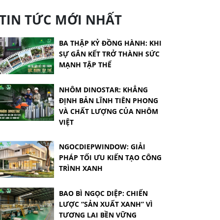
TIN TỨC MỚI NHẤT
BA THẬP KỶ ĐỒNG HÀNH: KHI
SỰ GẮN KẾT TRỞ THÀNH SỨC
MẠNH TẬP THỂ
NHÔM DINOSTAR: KHẲNG
ĐỊNH BẢN LĨNH TIÊN PHONG
VÀ CHẤT LƯỢNG CỦA NHÔM
VIỆT
NGOCDIEPWINDOW: GIẢI
PHÁP TỐI ƯU KIẾN TẠO CÔNG
TRÌNH XANH
BAO BÌ NGỌC DIỆP: CHIẾN
LƯỢC “SẢN XUẤT XANH” VÌ
TƯƠNG LAI BỀN VỮNG