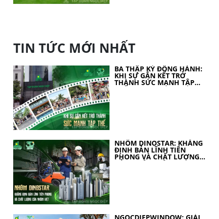
TIN TỨC MỚI NHẤT
BA THẬP KỶ ĐỒNG HÀNH:
KHI SỰ GẮN KẾT TRỞ
THÀNH SỨC MẠNH TẬP
THỂ
NHÔM DINOSTAR: KHẲNG
ĐỊNH BẢN LĨNH TIÊN
PHONG VÀ CHẤT LƯỢNG
CỦA NHÔM VIỆT
NGOCDIEPWINDOW: GIẢI