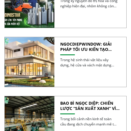
VIỆT
Trong kỷ nguyên đô thị hóa và công
nghiệp hiện đại, nhôm không còn
đơn […]
NGOCDIEPWINDOW: GIẢI
PHÁP TỐI ƯU KIẾN TẠO
CÔNG TRÌNH XANH
Trong hệ sinh thái vật liệu xây
dựng, hệ cửa và vách mặt dựng
được […]
BAO BÌ NGỌC DIỆP: CHIẾN
LƯỢC “SẢN XUẤT XANH” VÌ
TƯƠNG LAI BỀN VỮNG
Trong bối cảnh nền kinh tế toàn
cầu đang dịch chuyển mạnh mẽ từ
mô […]