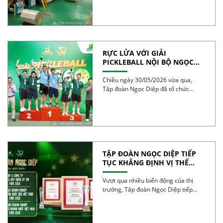
RỰC LỬA VỚI GIẢI
PICKLEBALL NỘI BỘ NGỌC
DIỆP 2026 – BÙNG NỔ TINH
THẦN 30 NĂM
Chiều ngày 30/05/2026 vừa qua,
Tập đoàn Ngọc Diệp đã tổ chức
thành công Giải […]
TẬP ĐOÀN NGỌC DIỆP TIẾP
TỤC KHẲNG ĐỊNH VỊ THẾ
TRONG TOP 50 DOANH
NGHIỆP TĂNG TRƯỞNG XUẤT
Vượt qua nhiều biến động của thị
SẮC VIỆT NAM 2026
trường, Tập đoàn Ngọc Diệp tiếp
tục ghi […]