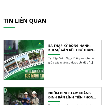
TIN LIÊN QUAN
BA THẬP KỶ ĐỒNG HÀNH:
KHI SỰ GẮN KẾT TRỞ THÀNH
SỨC MẠNH TẬP THỂ
Tại Tập đoàn Ngọc Diệp, sự gắn bó
giữa các nhân sự được bồi đắp […]
NHÔM DINOSTAR: KHẲNG
ĐỊNH BẢN LĨNH TIÊN PHONG
VÀ CHẤT LƯỢNG CỦA NHÔM