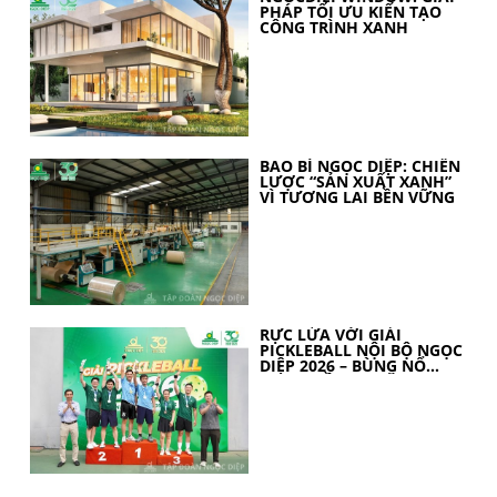
PHÁP TỐI ƯU KIẾN TẠO
CÔNG TRÌNH XANH
BAO BÌ NGỌC DIỆP: CHIẾN
LƯỢC “SẢN XUẤT XANH”
VÌ TƯƠNG LAI BỀN VỮNG
RỰC LỬA VỚI GIẢI
PICKLEBALL NỘI BỘ NGỌC
DIỆP 2026 – BÙNG NỔ
TINH THẦN 30 NĂM