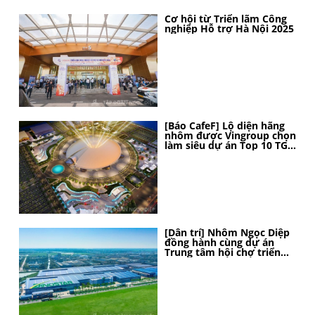
Cơ hội từ Triển lãm Công
nghiệp Hỗ trợ Hà Nội 2025
[Báo CafeF] Lộ diện hãng
nhôm được Vingroup chọn
làm siêu dự án Top 10 TG,
thi công thần tốc, 4 tháng
nữa sẽ hoàn thành
[Dân trí] Nhôm Ngọc Diệp
đồng hành cùng dự án
Trung tâm hội chợ triển
lãm Quốc gia