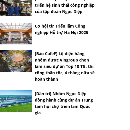
triển hệ sinh thái công nghiệp
của tập đoàn Ngọc Diệp
Cơ hội từ Triển lãm Công
nghiệp Hỗ trợ Hà Nội 2025
[Báo CafeF] Lộ diện hãng
nhôm được Vingroup chọn
làm siêu dự án Top 10 TG, thi
công thần tốc, 4 tháng nữa sẽ
hoàn thành
[Dân trí] Nhôm Ngọc Diệp
đồng hành cùng dự án Trung
tâm hội chợ triển lãm Quốc
gia