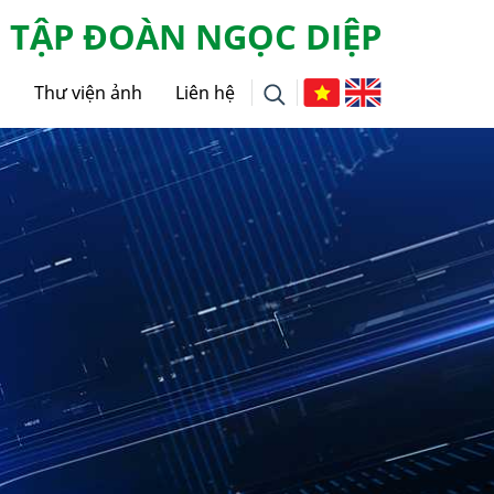
TẬP ĐOÀN NGỌC DIỆP
g
Thư viện ảnh
Liên hệ
i