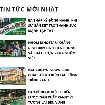
TIN TỨC MỚI NHẤT
BA THẬP KỶ ĐỒNG HÀNH: KHI
SỰ GẮN KẾT TRỞ THÀNH SỨC
MẠNH TẬP THỂ
NHÔM DINOSTAR: KHẲNG
ĐỊNH BẢN LĨNH TIÊN PHONG
VÀ CHẤT LƯỢNG CỦA NHÔM
VIỆT
NGOCDIEPWINDOW: GIẢI
PHÁP TỐI ƯU KIẾN TẠO CÔNG
TRÌNH XANH
BAO BÌ NGỌC DIỆP: CHIẾN
LƯỢC “SẢN XUẤT XANH” VÌ
TƯƠNG LAI BỀN VỮNG