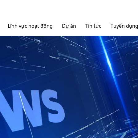
Lĩnh vực hoạt động
Dự án
Tin tức
Tuyển dụn
Nội thất Ngọc Diệp
Tin tức Tập đoàn
Bao bì Ngọc Diệp
Báo chí nói về chúng tô
NGOCDIEPWINDOW
Nhôm Dinostar