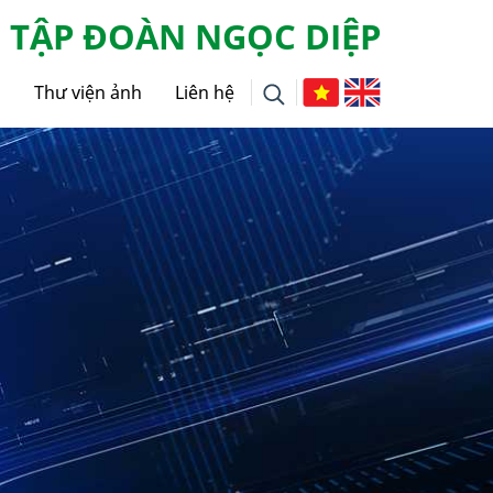
TẬP ĐOÀN NGỌC DIỆP
g
Thư viện ảnh
Liên hệ
i