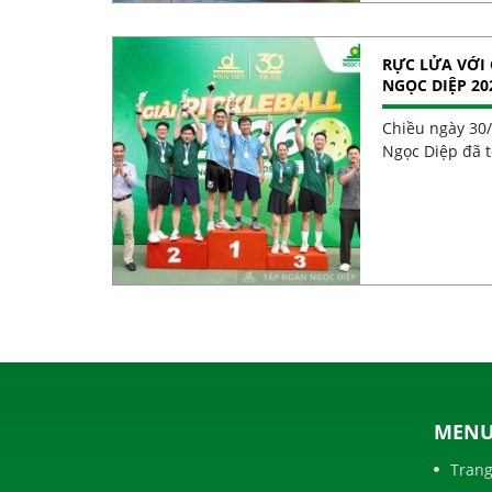
RỰC LỬA VỚI 
NGỌC DIỆP 20
30 NĂM
Chiều ngày 30
Ngọc Diệp đã t
MEN
Trang