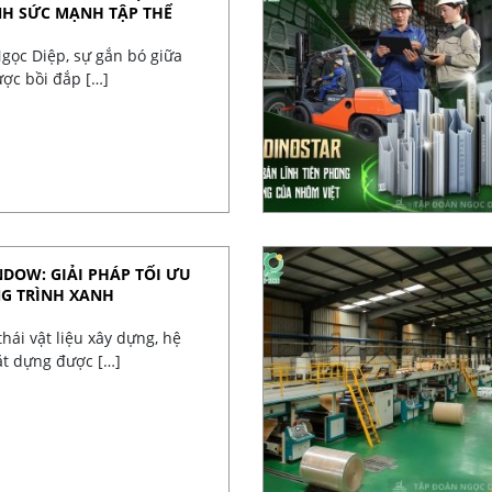
NH SỨC MẠNH TẬP THỂ
gọc Diệp, sự gắn bó giữa
ợc bồi đắp […]
DOW: GIẢI PHÁP TỐI ƯU
NG TRÌNH XANH
hái vật liệu xây dựng, hệ
ặt dựng được […]