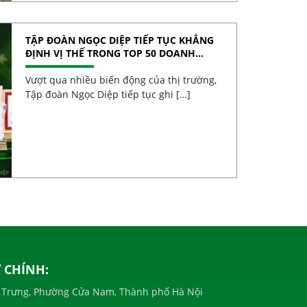
TẬP ĐOÀN NGỌC DIỆP TIẾP TỤC KHẲNG
ĐỊNH VỊ THẾ TRONG TOP 50 DOANH
NGHIỆP TĂNG TRƯỞNG XUẤT SẮC VIỆT
NAM 2026
Vượt qua nhiều biến động của thị trường,
Tập đoàn Ngọc Diệp tiếp tục ghi […]
 CHÍNH:
à Trưng, Phường Cửa Nam, Thành phố Hà Nội