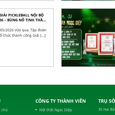
GIẢI PICKLEBALL NỘI BỘ
26 – BÙNG NỔ TINH THẦN
/05/2026 vừa qua, Tập đoàn
ổ chức thành công Giải […]
U
CÔNG TY THÀNH VIÊN
TRỤ SỞ
35 Hai B
 chủ
Nột thất Ngọc Diệp