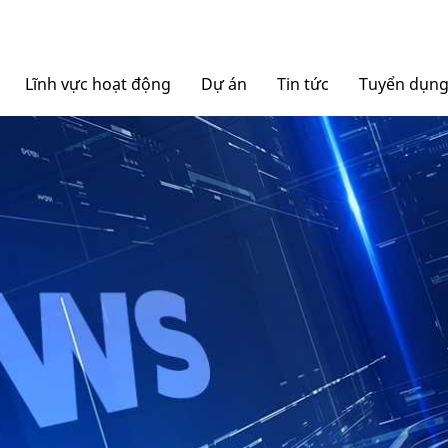
Lĩnh vực hoạt động
Dự án
Tin tức
Tuyển dụn
Nội thất Ngọc Diệp
Tin tức Tập đoàn
Bao bì Ngọc Diệp
Báo chí nói về chúng tô
NGOCDIEPWINDOW
Nhôm Dinostar