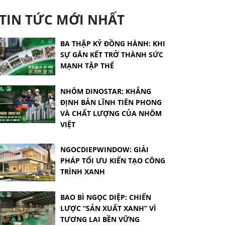
TIN TỨC MỚI NHẤT
BA THẬP KỶ ĐỒNG HÀNH: KHI
SỰ GẮN KẾT TRỞ THÀNH SỨC
MẠNH TẬP THỂ
NHÔM DINOSTAR: KHẲNG
ĐỊNH BẢN LĨNH TIÊN PHONG
VÀ CHẤT LƯỢNG CỦA NHÔM
VIỆT
NGOCDIEPWINDOW: GIẢI
PHÁP TỐI ƯU KIẾN TẠO CÔNG
TRÌNH XANH
BAO BÌ NGỌC DIỆP: CHIẾN
LƯỢC “SẢN XUẤT XANH” VÌ
TƯƠNG LAI BỀN VỮNG