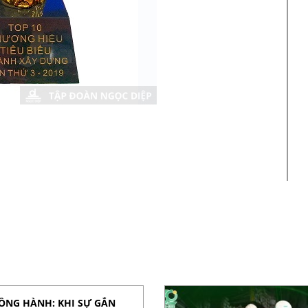
ĐỒNG HÀNH: KHI SỰ GẮN