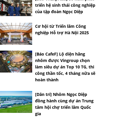
triển hệ sinh thái công nghiệp
của tập đoàn Ngọc Diệp
Cơ hội từ Triển lãm Công
nghiệp Hỗ trợ Hà Nội 2025
[Báo CafeF] Lộ diện hãng
nhôm được Vingroup chọn
làm siêu dự án Top 10 TG, thi
công thần tốc, 4 tháng nữa sẽ
hoàn thành
[Dân trí] Nhôm Ngọc Diệp
đồng hành cùng dự án Trung
tâm hội chợ triển lãm Quốc
gia