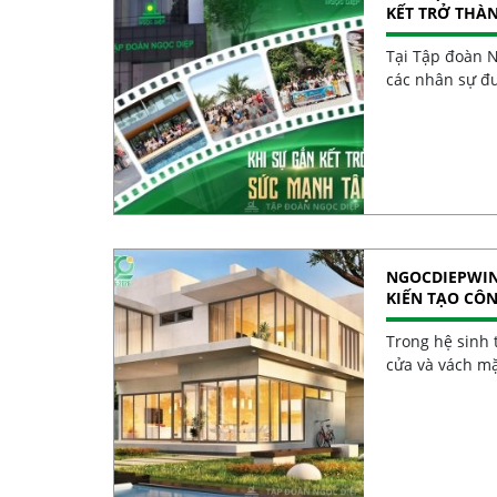
KẾT TRỞ THÀ
Tại Tập đoàn N
các nhân sự đư
NGOCDIEPWIN
KIẾN TẠO CÔ
Trong hệ sinh t
cửa và vách m