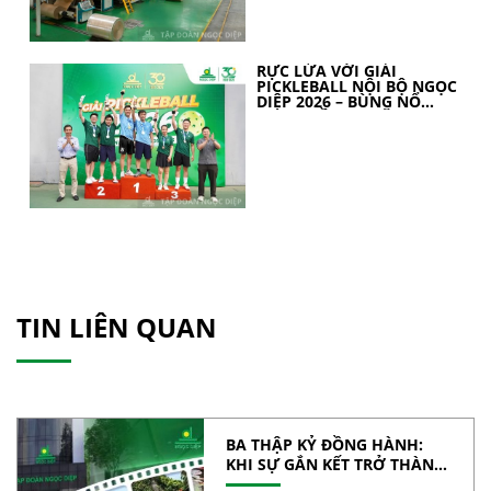
RỰC LỬA VỚI GIẢI
PICKLEBALL NỘI BỘ NGỌC
DIỆP 2026 – BÙNG NỔ
TINH THẦN 30 NĂM
TIN LIÊN QUAN
BA THẬP KỶ ĐỒNG HÀNH:
KHI SỰ GẮN KẾT TRỞ THÀNH
SỨC MẠNH TẬP THỂ