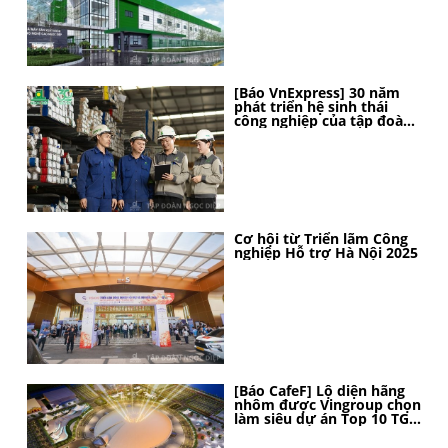
[Báo VnExpress] 30 năm
phát triển hệ sinh thái
công nghiệp của tập đoàn
Ngọc Diệp
Cơ hội từ Triển lãm Công
nghiệp Hỗ trợ Hà Nội 2025
[Báo CafeF] Lộ diện hãng
nhôm được Vingroup chọn
làm siêu dự án Top 10 TG,
thi công thần tốc, 4 tháng
nữa sẽ hoàn thành