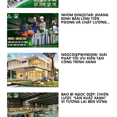
NHÔM DINOSTAR: KHẲNG
ĐỊNH BẢN LĨNH TIÊN
PHONG VÀ CHẤT LƯỢNG
CỦA NHÔM VIỆT
NGOCDIEPWINDOW: GIẢI
PHÁP TỐI ƯU KIẾN TẠO
CÔNG TRÌNH XANH
BAO BÌ NGỌC DIỆP: CHIẾN
LƯỢC “SẢN XUẤT XANH”
VÌ TƯƠNG LAI BỀN VỮNG