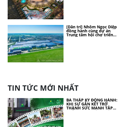
[Dân trí] Nhôm Ngọc Diệp
đồng hành cùng dự án
Trung tâm hội chợ triển
lãm Quốc gia
TIN TỨC MỚI NHẤT
BA THẬP KỶ ĐỒNG HÀNH:
KHI SỰ GẮN KẾT TRỞ
THÀNH SỨC MẠNH TẬP
THỂ