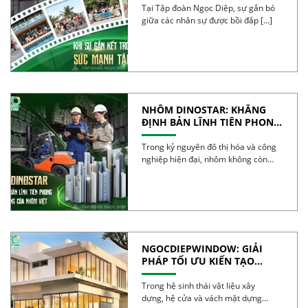
Tại Tập đoàn Ngọc Diệp, sự gắn bó
giữa các nhân sự được bồi đắp […]
NHÔM DINOSTAR: KHẲNG
ĐỊNH BẢN LĨNH TIÊN PHONG
VÀ CHẤT LƯỢNG CỦA NHÔM
VIỆT
Trong kỷ nguyên đô thị hóa và công
nghiệp hiện đại, nhôm không còn
đơn […]
NGOCDIEPWINDOW: GIẢI
PHÁP TỐI ƯU KIẾN TẠO
CÔNG TRÌNH XANH
Trong hệ sinh thái vật liệu xây
dựng, hệ cửa và vách mặt dựng