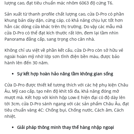
lượng cao
, đạt tiêu chuẩn
mác nhôm 6063 độ cứng T6.
Sản xuất từ thanh profile chất lượng cao, cửa D-Pro có phần
khung bản dày dặn, cứng cáp, có khả năng
chịu lực
tốt hơn
hẳn các dòng cửa khác trên thị trường. Do vậy các mẫu mã
cửa D-Pro có thể đạt kích thước rất lớn, đem lại tầm nhìn
Panorama đẳng cấp, sang trọng cho căn nhà.
Không chỉ ưu việt về
phần kết cấu
, cửa D-Pro còn sở hữu vẻ
ngoài hoàn mỹ nhờ lớp sơn tĩnh điện bền màu, được bảo
hành lên đến 30 năm.
Sự kết hợp hoàn hảo nâng tầm không gian sống
Cửa D-Pro
được thiết kế tương thích với các
hệ phụ kiện Châu
Âu
, Mỹ
cao cấp, tạo nên độ khít tối đa, khả năng đóng mở
mượt mà. Kết hợp với kính hộp Low-E hiện đại có độ dày lên
tới 3cm, cửa D-Pro sánh ngang với các sản phẩm Châu Âu, đạt
tiêu chuẩn vàng 4C: Chống bụi, Chống nước, Cách âm, Cách
nhiệt.
Giải pháp thông minh thay thế hàng nhập ngoại