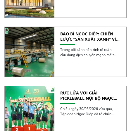
được […]
BAO BÌ NGỌC DIỆP: CHIẾN
LƯỢC “SẢN XUẤT XANH” VÌ
TƯƠNG LAI BỀN VỮNG
Trong bối cảnh nền kinh tế toàn
cầu đang dịch chuyển mạnh mẽ từ
mô […]
RỰC LỬA VỚI GIẢI
PICKLEBALL NỘI BỘ NGỌC
DIỆP 2026 – BÙNG NỔ TINH
THẦN 30 NĂM
Chiều ngày 30/05/2026 vừa qua,
Tập đoàn Ngọc Diệp đã tổ chức
thành công Giải […]