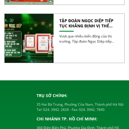
TẬP ĐOÀN NGỌC DIỆP TIẾP
TỤC KHẲNG ĐỊNH VỊ THẾ
TRONG TOP 50 DOANH
NGHIỆP TĂNG TRƯỞNG XUẤT
Vượt qua nhiều biến động của thị
SẮC VIỆT NAM 2026
trường, Tập đoàn Ngọc Diệp tiếp
tục ghi […]
TRỤ SỞ CHÍNH:
35 Hai Bà Trưng, Phường Cửa Nam, Thành phố Hà Nội
Tel:
024. 3942. 2828
- Fax:
024. 3942. 7840
CHI NHÁNH TP. HỒ CHÍ MINH:
360 Điện Biên Phủ, Phường Gia Định, Thành phố Hồ