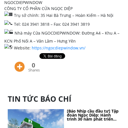
NGOCDIEPWINDOW
CÔNG TY CỔ PHẦN CỬA NGỌC DIỆP
Trụ sở chính: 35 Hai Bà Trưng – Hoàn Kiếm – Hà Nội
Tel: 024 3941 3818 – Fax: 024 3941 3819
Nhà máy Cửa NGOCDIEPWINDOW: Đường A4 – Khu A –
KCN Phố Nối A – Văn Lâm – Hưng Yên
Website:
https://ngocdiepwindow.vn/
0
Shares
TIN TỨC BÁO CHÍ
[Báo Nhịp cầu đầu tư] Tập
đoàn Ngọc Diệp: Hành
trình 30 năm phát triển
bền vững, kiến tạo vị thế