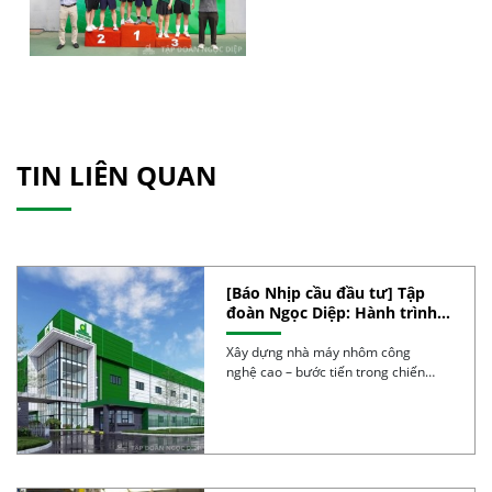
TIN LIÊN QUAN
[Báo Nhịp cầu đầu tư] Tập
đoàn Ngọc Diệp: Hành trình
30 năm phát triển bền vững,
kiến tạo vị thế
Xây dựng nhà máy nhôm công
nghệ cao – bước tiến trong chiến
lược nâng […]