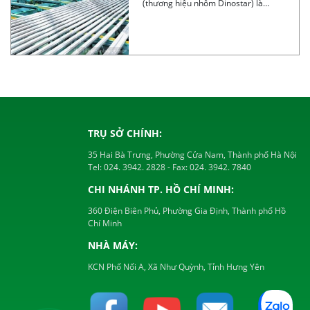
(thương hiệu nhôm Dinostar) là
nhà cung cấp […]
TRỤ SỞ CHÍNH:
35 Hai Bà Trưng, Phường Cửa Nam, Thành phố Hà Nội
Tel:
024. 3942. 2828
- Fax:
024. 3942. 7840
CHI NHÁNH TP. HỒ CHÍ MINH:
360 Điện Biên Phủ, Phường Gia Định, Thành phố Hồ
Chí Minh
NHÀ MÁY:
KCN Phố Nối A, Xã Như Quỳnh, Tỉnh Hưng Yên