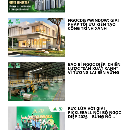
NGOCDIEPWINDOW: GIẢI
PHÁP TỐI ƯU KIẾN TẠO
CÔNG TRÌNH XANH
BAO BÌ NGỌC DIỆP: CHIẾN
LƯỢC “SẢN XUẤT XANH”
VÌ TƯƠNG LAI BỀN VỮNG
RỰC LỬA VỚI GIẢI
PICKLEBALL NỘI BỘ NGỌC
DIỆP 2026 – BÙNG NỔ
TINH THẦN 30 NĂM