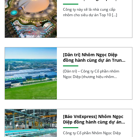
làm siêu dự án Top 10 TG, thi
công thần tốc, 4 tháng nữa sẽ
Công ty này sẽ là nhà cung cấp
hoàn thành
nhôm cho siêu dự án Top 10 […]
[Dân trí] Nhôm Ngọc Diệp
đồng hành cùng dự án Trung
tâm hội chợ triển lãm Quốc
gia
(Dân trí) – Công ty Cổ phần nhôm
Ngọc Diệp (thương hiệu nhôm
Dinostar) được […]
[Báo VnExpress] Nhôm Ngọc
Diệp đồng hành cùng dự án
triển lãm quy mô 90 ha
Công ty Cổ phần Nhôm Ngọc Diệp