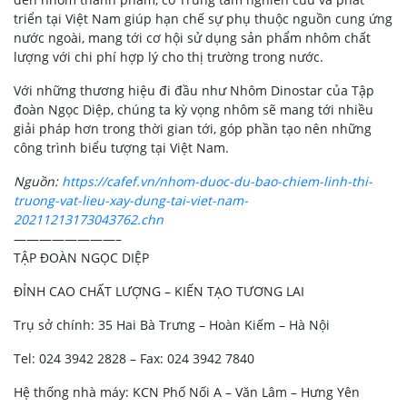
triển tại Việt Nam giúp hạn chế sự phụ thuộc nguồn cung ứng
nước ngoài, mang tới cơ hội sử dụng sản phẩm nhôm chất
lượng với chi phí hợp lý cho thị trường trong nước.
Với những thương hiệu đi đầu như Nhôm Dinostar của Tập
đoàn Ngọc Diệp, chúng ta kỳ vọng nhôm sẽ mang tới nhiều
giải pháp hơn trong thời gian tới, góp phần tạo nên những
công trình biểu tượng tại Việt Nam.
Nguồn:
https://cafef.vn/nhom-duoc-du-bao-chiem-linh-thi-
truong-vat-lieu-xay-dung-tai-viet-nam-
20211213173043762.chn
————————–
TẬP ĐOÀN NGỌC DIỆP
ĐỈNH CAO CHẤT LƯỢNG – KIẾN TẠO TƯƠNG LAI
Trụ sở chính: 35 Hai Bà Trưng – Hoàn Kiếm – Hà Nội
Tel: 024 3942 2828 – Fax: 024 3942 7840
Hệ thống nhà máy: KCN Phố Nối A – Văn Lâm – Hưng Yên