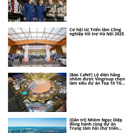
Cơ hội từ Triển lãm Công
nghiệp Hỗ trợ Hà Nội 2025
[Báo CafeF] Lộ diện hãng
nhôm được Vingroup chọn
làm siêu dự án Top 10 TG,
thi công thần tốc, 4 tháng
nữa sẽ hoàn thành
[Dân trí] Nhôm Ngọc Diệp
đồng hành cùng dự án
Trung tâm hội chợ triển
lãm Quốc gia