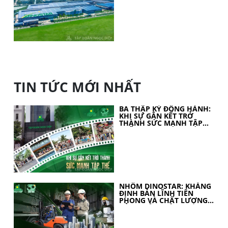
TIN TỨC MỚI NHẤT
BA THẬP KỶ ĐỒNG HÀNH:
KHI SỰ GẮN KẾT TRỞ
THÀNH SỨC MẠNH TẬP
THỂ
NHÔM DINOSTAR: KHẲNG
ĐỊNH BẢN LĨNH TIÊN
PHONG VÀ CHẤT LƯỢNG
CỦA NHÔM VIỆT