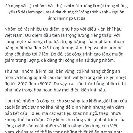
Sử dụng vật liệu nhôm thân thiện với môi trường là một trong những
yếu tố để Flamingo Cát Bà đạt chứng chỉ công trình xanh – Nguồn
ảnh: Flamingo Cát Bà
Nhôm có rất nhiều ưu điểm, phù hợp với điều kiện khí hậu
Việt Nam. Ưu điểm đầu tiên là trọng lượng riêng thấp. Với
cùng một khả năng chịu lực, trọng lượng của một tấm nhôm
bằng một nửa đến 2/3 trọng lượng tấm thép và nhỏ hơn bê
tông cốt thép tới 7 lần. Do đó, các công trình cao tầng muốn
giảm trọng lượng, dễ dàng thi công nên sử dụng nhôm.
Thứ hai, nhôm là kim loại bền vững, có khả năng chống ăn
mòn và không bị mất các đặc tính vật lý trong điều kiện nhiệt
độ từ –80°C đến +300°C. Do vậy, các cấu trúc bằng nhôm ít bị
phá hủy trong hỏa hoạn hay mọi điều kiện khí hậu.
Hơn thế, nhôm là công cụ cho sự sáng tạo không giới hạn của
các kiến trúc sư nhờ khả năng dễ định hình nhưng vẫn đảm
bảo kết cấu – điều mà các vật liệu khác như gỗ, thép, nhựa
không thể làm được. Có ý kiến cho rằng với sự phát triển của
công nghệ sản xuất nhôm và khả năng xây dựng của Việt
Nam, chúng ta có thể kỳ vọng những thiết kế ấn tượng như