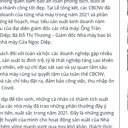
không quên đảm bảo an toàn phòng dịch, buổi lễ
a thành công tốt đẹp. Tại Lễ tổng kết, các CBCNV đã
nh doanh của từng nhà máy trong năm 2021 và phần
ững kế hoạch, mục tiêu sản xuất kinh doanh năm
u của đại diện giám đốc các nhà máy: Ông Trần
iệp; Bà Đỗ Thị Thương – Giám đốc Nhà máy bao bì
nhà máy Cửa Ngọc Diệp.
ch đối với toàn xã hội: các doanh nghiệp gặp nhiều
 sản xuất bị đình trệ, tỷ lệ thất nghiệp tăng cao khiến
 nhiên, với sự chỉ đạo sát sao và sự quan tâm sâu
 nhà máy cùng sự quyết tâm của toàn thể CBCNV,
à các chỉ tiêu đặt ra, đảm bảo công việc, thu nhập ổn
 Covid.
 dịp để tôn vinh, những cá nhân có thành tích xuất
 của các nhà máy đã trao những phần thưởng đầy ý
ên tiến, xuất sắc trong năm 2021. Đây là những gương
iệt huyết của mình cho hoạt động sản xuất của Nhà
thêm vững mạnh vượt qua mọi khó khăn, thách thức,