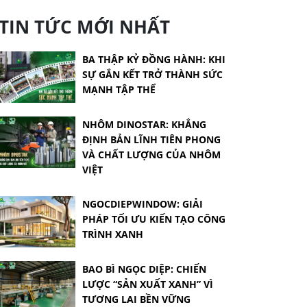
TIN TỨC MỚI NHẤT
BA THẬP KỶ ĐỒNG HÀNH: KHI
SỰ GẮN KẾT TRỞ THÀNH SỨC
MẠNH TẬP THỂ
NHÔM DINOSTAR: KHẲNG
ĐỊNH BẢN LĨNH TIÊN PHONG
VÀ CHẤT LƯỢNG CỦA NHÔM
VIỆT
NGOCDIEPWINDOW: GIẢI
PHÁP TỐI ƯU KIẾN TẠO CÔNG
TRÌNH XANH
BAO BÌ NGỌC DIỆP: CHIẾN
LƯỢC “SẢN XUẤT XANH” VÌ
TƯƠNG LAI BỀN VỮNG