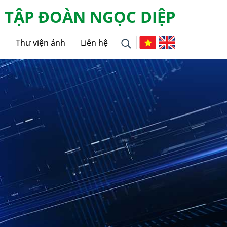
TẬP ĐOÀN NGỌC DIỆP
g
Thư viện ảnh
Liên hệ
i