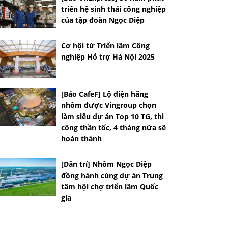
triển hệ sinh thái công nghiệp
của tập đoàn Ngọc Diệp
Cơ hội từ Triển lãm Công
nghiệp Hỗ trợ Hà Nội 2025
[Báo CafeF] Lộ diện hãng
nhôm được Vingroup chọn
làm siêu dự án Top 10 TG, thi
công thần tốc, 4 tháng nữa sẽ
hoàn thành
[Dân trí] Nhôm Ngọc Diệp
đồng hành cùng dự án Trung
tâm hội chợ triển lãm Quốc
gia