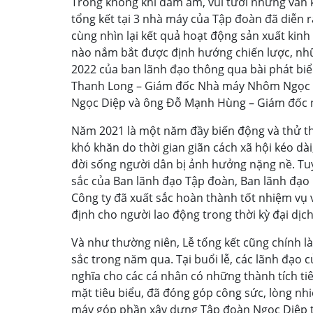
Trong không khí đầm ấm, vui tươi nhưng vẫn 
tổng kết tại 3 nhà máy của Tập đoàn đã diễn r
cùng nhìn lại kết quả hoạt động sản xuất ki
nào nắm bắt được định hướng chiến lược, nh
2022 của ban lãnh đạo thông qua bài phát biể
Thanh Long – Giám đốc Nhà máy Nhôm Ngọc D
Ngọc Diệp và ông Đỗ Mạnh Hùng – Giám đốc 
Năm 2021 là một năm đầy biến động và thử thá
khó khăn do thời gian giãn cách xã hội kéo dài,
đời sống người dân bị ảnh hưởng nặng nề. Tuy
sắc của Ban lãnh đạo Tập đoàn, Ban lãnh đạo
Công ty đã xuất sắc hoàn thành tốt nhiệm vụ v
định cho người lao động trong thời kỳ đại dịch
Và như thường niên, Lễ tổng kết cũng chính là
sắc trong năm qua. Tại buổi lễ, các lãnh đạo
nghĩa cho các cá nhân có những thành tích ti
mặt tiêu biểu, đã đóng góp công sức, lòng nh
máy góp phần xây dựng Tập đoàn Ngọc Diệp 