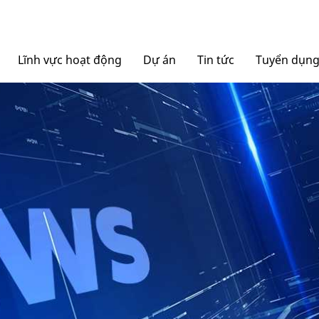
Lĩnh vực hoạt động
Dự án
Tin tức
Tuyển dụn
Nội thất Ngọc Diệp
Tin tức Tập đoàn
Bao bì Ngọc Diệp
Báo chí nói về chúng tô
NGOCDIEPWINDOW
Nhôm Dinostar