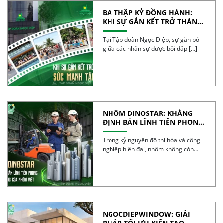
BA THẬP KỶ ĐỒNG HÀNH:
KHI SỰ GẮN KẾT TRỞ THÀNH
SỨC MẠNH TẬP THỂ
Tại Tập đoàn Ngọc Diệp, sự gắn bó
giữa các nhân sự được bồi đắp […]
NHÔM DINOSTAR: KHẲNG
ĐỊNH BẢN LĨNH TIÊN PHONG
VÀ CHẤT LƯỢNG CỦA NHÔM
VIỆT
Trong kỷ nguyên đô thị hóa và công
nghiệp hiện đại, nhôm không còn
đơn […]
NGOCDIEPWINDOW: GIẢI
PHÁP TỐI ƯU KIẾN TẠO