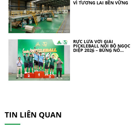
VÌ TƯƠNG LAI BỀN VỮNG
RỰC LỬA VỚI GIẢI
PICKLEBALL NỘI BỘ NGỌC
DIỆP 2026 – BÙNG NỔ
TINH THẦN 30 NĂM
TIN LIÊN QUAN