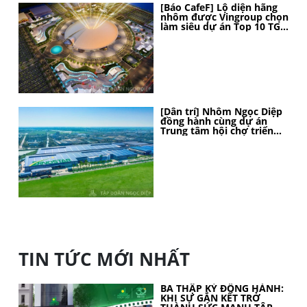
[Báo CafeF] Lộ diện hãng
nhôm được Vingroup chọn
làm siêu dự án Top 10 TG,
thi công thần tốc, 4 tháng
nữa sẽ hoàn thành
[Dân trí] Nhôm Ngọc Diệp
đồng hành cùng dự án
Trung tâm hội chợ triển
lãm Quốc gia
TIN TỨC MỚI NHẤT
BA THẬP KỶ ĐỒNG HÀNH:
KHI SỰ GẮN KẾT TRỞ