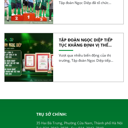
Tập đoàn Ngọc Diệp đã tổ chức
thành công Giải […]
TẬP ĐOÀN NGỌC DIỆP TIẾP
TỤC KHẲNG ĐỊNH VỊ THẾ
TRONG TOP 50 DOANH
NGHIỆP TĂNG TRƯỞNG XUẤT
Vượt qua nhiều biến động của thị
SẮC VIỆT NAM 2026
trường, Tập đoàn Ngọc Diệp tiếp
tục ghi […]
TRỤ SỞ CHÍNH:
35 Hai Bà Trưng, Phường Cửa Nam, Thành phố Hà Nội