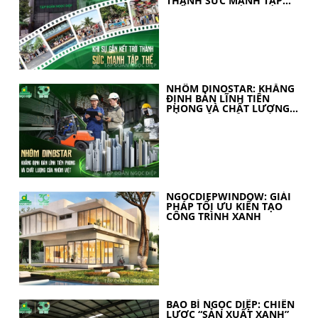
THÀNH SỨC MẠNH TẬP
THỂ
NHÔM DINOSTAR: KHẲNG
ĐỊNH BẢN LĨNH TIÊN
PHONG VÀ CHẤT LƯỢNG
CỦA NHÔM VIỆT
NGOCDIEPWINDOW: GIẢI
PHÁP TỐI ƯU KIẾN TẠO
CÔNG TRÌNH XANH
BAO BÌ NGỌC DIỆP: CHIẾN
LƯỢC “SẢN XUẤT XANH”