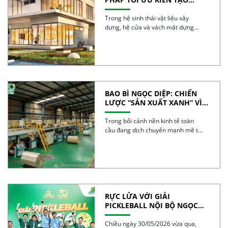
CÔNG TRÌNH XANH
Trong hệ sinh thái vật liệu xây
dựng, hệ cửa và vách mặt dựng
được […]
BAO BÌ NGỌC DIỆP: CHIẾN
LƯỢC “SẢN XUẤT XANH” VÌ
TƯƠNG LAI BỀN VỮNG
Trong bối cảnh nền kinh tế toàn
cầu đang dịch chuyển mạnh mẽ từ
mô […]
RỰC LỬA VỚI GIẢI
PICKLEBALL NỘI BỘ NGỌC
DIỆP 2026 – BÙNG NỔ TINH
THẦN 30 NĂM
Chiều ngày 30/05/2026 vừa qua,