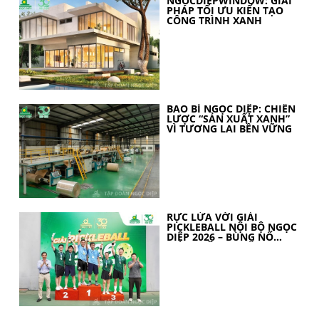
NGOCDIEPWINDOW: GIẢI
PHÁP TỐI ƯU KIẾN TẠO
CÔNG TRÌNH XANH
BAO BÌ NGỌC DIỆP: CHIẾN
LƯỢC “SẢN XUẤT XANH”
VÌ TƯƠNG LAI BỀN VỮNG
RỰC LỬA VỚI GIẢI
PICKLEBALL NỘI BỘ NGỌC
DIỆP 2026 – BÙNG NỔ
TINH THẦN 30 NĂM