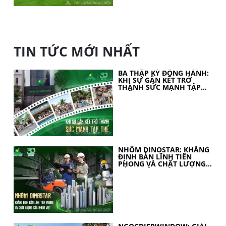
TIN TỨC MỚI NHẤT
BA THẬP KỶ ĐỒNG HÀNH:
KHI SỰ GẮN KẾT TRỞ
THÀNH SỨC MẠNH TẬP
THỂ
NHÔM DINOSTAR: KHẲNG
ĐỊNH BẢN LĨNH TIÊN
PHONG VÀ CHẤT LƯỢNG
CỦA NHÔM VIỆT