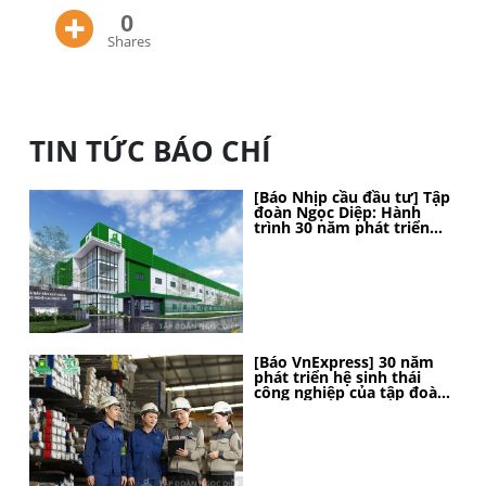
0
Shares
TIN TỨC BÁO CHÍ
[Báo Nhịp cầu đầu tư] Tập
đoàn Ngọc Diệp: Hành
trình 30 năm phát triển
bền vững, kiến tạo vị thế
[Báo VnExpress] 30 năm
phát triển hệ sinh thái
công nghiệp của tập đoàn
Ngọc Diệp