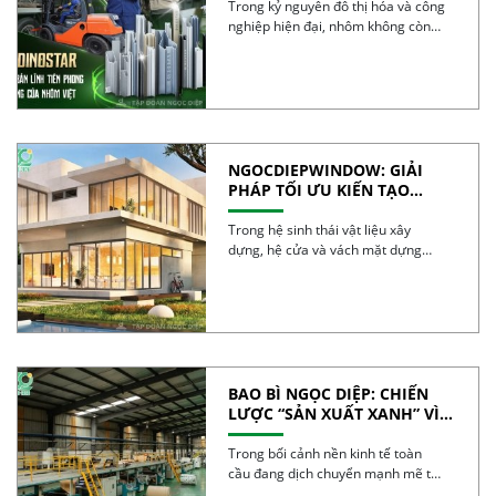
VIỆT
Trong kỷ nguyên đô thị hóa và công
nghiệp hiện đại, nhôm không còn
đơn […]
NGOCDIEPWINDOW: GIẢI
PHÁP TỐI ƯU KIẾN TẠO
CÔNG TRÌNH XANH
Trong hệ sinh thái vật liệu xây
dựng, hệ cửa và vách mặt dựng
được […]
BAO BÌ NGỌC DIỆP: CHIẾN
LƯỢC “SẢN XUẤT XANH” VÌ
TƯƠNG LAI BỀN VỮNG
Trong bối cảnh nền kinh tế toàn
cầu đang dịch chuyển mạnh mẽ từ
mô […]