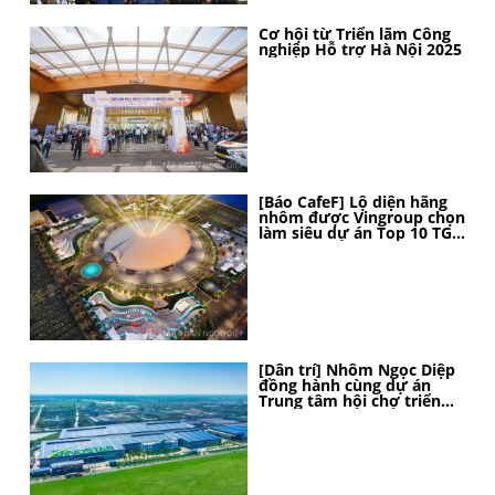
Cơ hội từ Triển lãm Công
nghiệp Hỗ trợ Hà Nội 2025
[Báo CafeF] Lộ diện hãng
nhôm được Vingroup chọn
làm siêu dự án Top 10 TG,
thi công thần tốc, 4 tháng
nữa sẽ hoàn thành
[Dân trí] Nhôm Ngọc Diệp
đồng hành cùng dự án
Trung tâm hội chợ triển
lãm Quốc gia