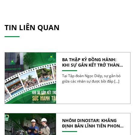
TIN LIÊN QUAN
BA THẬP KỶ ĐỒNG HÀNH:
KHI SỰ GẮN KẾT TRỞ THÀNH
SỨC MẠNH TẬP THỂ
Tại Tập đoàn Ngọc Diệp, sự gắn bó
giữa các nhân sự được bồi đắp […]
NHÔM DINOSTAR: KHẲNG
ĐỊNH BẢN LĨNH TIÊN PHONG
VÀ CHẤT LƯỢNG CỦA NHÔM