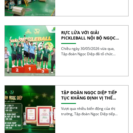
RỰC LỬA VỚI GIẢI
PICKLEBALL NỘI BỘ NGỌC
DIỆP 2026 – BÙNG NỔ TINH
THẦN 30 NĂM
Chiều ngày 30/05/2026 vừa qua,
Tập đoàn Ngọc Diệp đã tổ chức
thành công Giải […]
TẬP ĐOÀN NGỌC DIỆP TIẾP
TỤC KHẲNG ĐỊNH VỊ THẾ
TRONG TOP 50 DOANH
NGHIỆP TĂNG TRƯỞNG XUẤT
Vượt qua nhiều biến động của thị
SẮC VIỆT NAM 2026
trường, Tập đoàn Ngọc Diệp tiếp
tục ghi […]