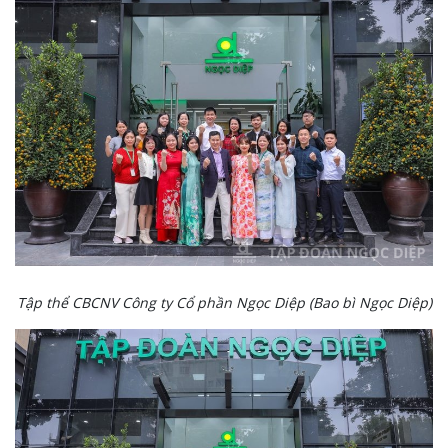
Tập thể CBCNV Công ty Cổ phần Ngọc Diệp (Bao bì Ngọc Diệp)