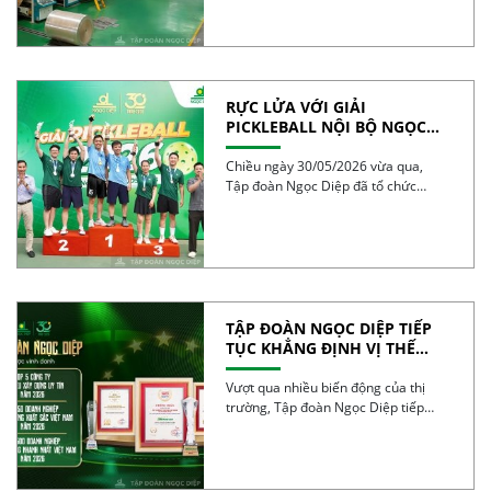
RỰC LỬA VỚI GIẢI
PICKLEBALL NỘI BỘ NGỌC
DIỆP 2026 – BÙNG NỔ TINH
THẦN 30 NĂM
Chiều ngày 30/05/2026 vừa qua,
Tập đoàn Ngọc Diệp đã tổ chức
thành công Giải […]
TẬP ĐOÀN NGỌC DIỆP TIẾP
TỤC KHẲNG ĐỊNH VỊ THẾ
TRONG TOP 50 DOANH
NGHIỆP TĂNG TRƯỞNG XUẤT
Vượt qua nhiều biến động của thị
SẮC VIỆT NAM 2026
trường, Tập đoàn Ngọc Diệp tiếp
tục ghi […]