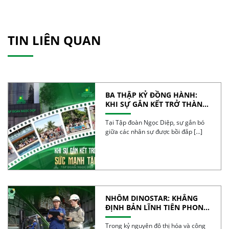
TIN LIÊN QUAN
BA THẬP KỶ ĐỒNG HÀNH:
KHI SỰ GẮN KẾT TRỞ THÀNH
SỨC MẠNH TẬP THỂ
Tại Tập đoàn Ngọc Diệp, sự gắn bó
giữa các nhân sự được bồi đắp […]
NHÔM DINOSTAR: KHẲNG
ĐỊNH BẢN LĨNH TIÊN PHONG
VÀ CHẤT LƯỢNG CỦA NHÔM
VIỆT
Trong kỷ nguyên đô thị hóa và công