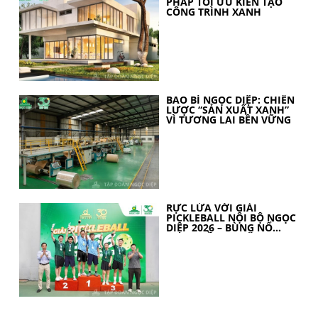
PHÁP TỐI ƯU KIẾN TẠO
CÔNG TRÌNH XANH
BAO BÌ NGỌC DIỆP: CHIẾN
LƯỢC “SẢN XUẤT XANH”
VÌ TƯƠNG LAI BỀN VỮNG
RỰC LỬA VỚI GIẢI
PICKLEBALL NỘI BỘ NGỌC
DIỆP 2026 – BÙNG NỔ
TINH THẦN 30 NĂM