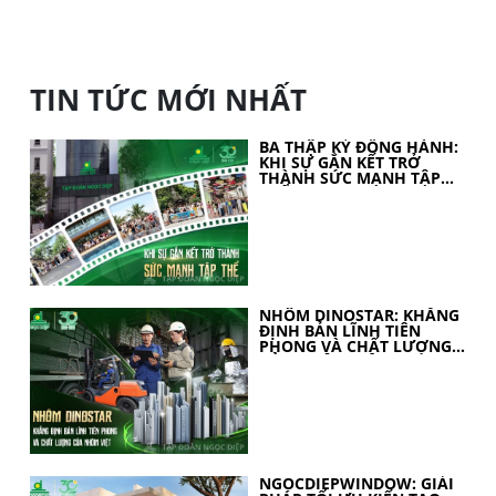
TIN TỨC MỚI NHẤT
BA THẬP KỶ ĐỒNG HÀNH:
KHI SỰ GẮN KẾT TRỞ
THÀNH SỨC MẠNH TẬP
THỂ
NHÔM DINOSTAR: KHẲNG
ĐỊNH BẢN LĨNH TIÊN
PHONG VÀ CHẤT LƯỢNG
CỦA NHÔM VIỆT
NGOCDIEPWINDOW: GIẢI