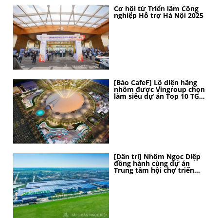
Cơ hội từ Triển lãm Công
nghiệp Hỗ trợ Hà Nội 2025
[Báo CafeF] Lộ diện hãng
nhôm được Vingroup chọn
làm siêu dự án Top 10 TG,
thi công thần tốc, 4 tháng
nữa sẽ hoàn thành
[Dân trí] Nhôm Ngọc Diệp
đồng hành cùng dự án
Trung tâm hội chợ triển
lãm Quốc gia