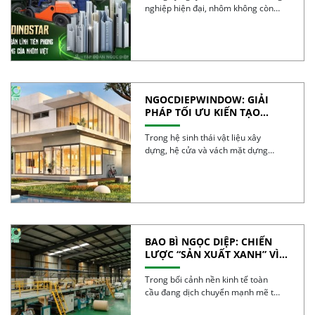
nghiệp hiện đại, nhôm không còn
đơn […]
NGOCDIEPWINDOW: GIẢI
PHÁP TỐI ƯU KIẾN TẠO
CÔNG TRÌNH XANH
Trong hệ sinh thái vật liệu xây
dựng, hệ cửa và vách mặt dựng
được […]
BAO BÌ NGỌC DIỆP: CHIẾN
LƯỢC “SẢN XUẤT XANH” VÌ
TƯƠNG LAI BỀN VỮNG
Trong bối cảnh nền kinh tế toàn
cầu đang dịch chuyển mạnh mẽ từ
mô […]