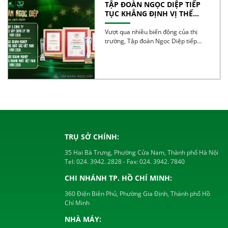
TẬP ĐOÀN NGỌC DIỆP TIẾP
TỤC KHẲNG ĐỊNH VỊ THẾ
TRONG TOP 50 DOANH
NGHIỆP TĂNG TRƯỞNG XUẤT
Vượt qua nhiều biến động của thị
SẮC VIỆT NAM 2026
trường, Tập đoàn Ngọc Diệp tiếp
tục ghi […]
TRỤ SỞ CHÍNH:
35 Hai Bà Trưng, Phường Cửa Nam, Thành phố Hà Nội
Tel:
024. 3942. 2828
- Fax:
024. 3942. 7840
CHI NHÁNH TP. HỒ CHÍ MINH:
360 Điện Biên Phủ, Phường Gia Định, Thành phố Hồ
Chí Minh
NHÀ MÁY: