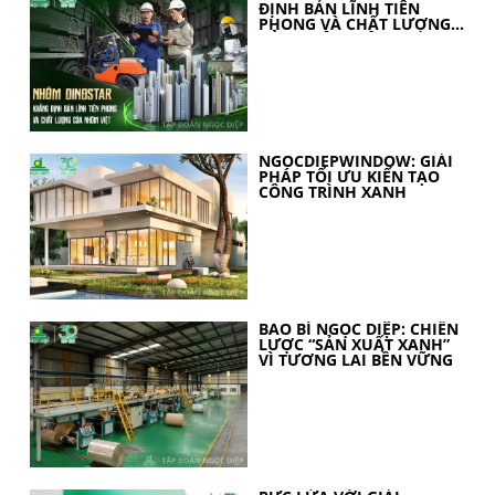
ĐỊNH BẢN LĨNH TIÊN
PHONG VÀ CHẤT LƯỢNG
CỦA NHÔM VIỆT
NGOCDIEPWINDOW: GIẢI
PHÁP TỐI ƯU KIẾN TẠO
CÔNG TRÌNH XANH
BAO BÌ NGỌC DIỆP: CHIẾN
LƯỢC “SẢN XUẤT XANH”
VÌ TƯƠNG LAI BỀN VỮNG