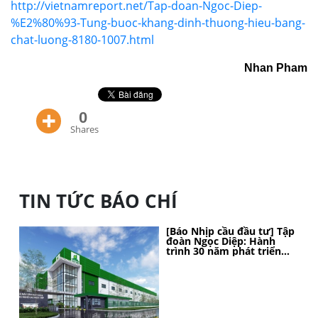
http://vietnamreport.net/Tap-doan-Ngoc-Diep-
%E2%80%93-Tung-buoc-khang-dinh-thuong-hieu-bang-
chat-luong-8180-1007.html
Nhan Pham
0
Shares
TIN TỨC BÁO CHÍ
[Báo Nhịp cầu đầu tư] Tập
đoàn Ngọc Diệp: Hành
trình 30 năm phát triển
bền vững, kiến tạo vị thế