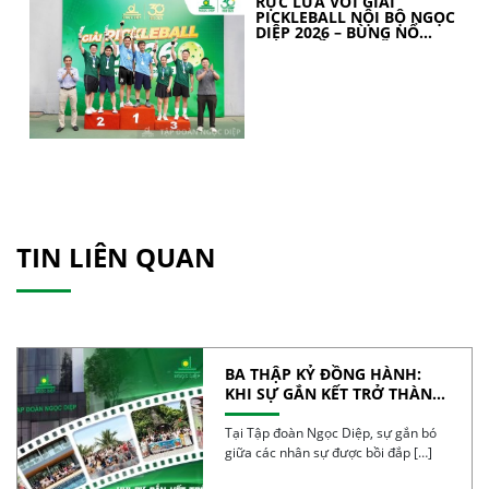
RỰC LỬA VỚI GIẢI
PICKLEBALL NỘI BỘ NGỌC
DIỆP 2026 – BÙNG NỔ
TINH THẦN 30 NĂM
TIN LIÊN QUAN
BA THẬP KỶ ĐỒNG HÀNH:
KHI SỰ GẮN KẾT TRỞ THÀNH
SỨC MẠNH TẬP THỂ
Tại Tập đoàn Ngọc Diệp, sự gắn bó
giữa các nhân sự được bồi đắp […]