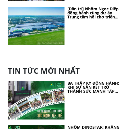
[Dân trí] Nhôm Ngọc Diệp
đồng hành cùng dự án
Trung tâm hội chợ triển
lãm Quốc gia
TIN TỨC MỚI NHẤT
BA THẬP KỶ ĐỒNG HÀNH:
KHI SỰ GẮN KẾT TRỞ
THÀNH SỨC MẠNH TẬP
THỂ
NHÔM DINOSTAR: KHẲNG