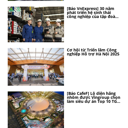
[Báo VnExpress] 30 năm
phát triển hệ sinh thái
công nghiệp của tập đoàn
Ngọc Diệp
Cơ hội từ Triển lãm Công
nghiệp Hỗ trợ Hà Nội 2025
[Báo CafeF] Lộ diện hãng
nhôm được Vingroup chọn
làm siêu dự án Top 10 TG,
thi công thần tốc, 4 tháng
nữa sẽ hoàn thành