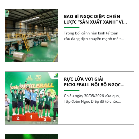
BAO BÌ NGỌC DIỆP: CHIẾN
LƯỢC “SẢN XUẤT XANH” VÌ
TƯƠNG LAI BỀN VỮNG
Trong bối cảnh nền kinh tế toàn
cầu đang dịch chuyển mạnh mẽ từ
mô […]
RỰC LỬA VỚI GIẢI
PICKLEBALL NỘI BỘ NGỌC
DIỆP 2026 – BÙNG NỔ TINH
THẦN 30 NĂM
Chiều ngày 30/05/2026 vừa qua,
Tập đoàn Ngọc Diệp đã tổ chức
thành công Giải […]