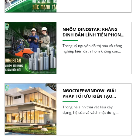
NHÔM DINOSTAR: KHẲNG
ĐỊNH BẢN LĨNH TIÊN PHONG
VÀ CHẤT LƯỢNG CỦA NHÔM
VIỆT
Trong kỷ nguyên đô thị hóa và công
nghiệp hiện đại, nhôm không còn
đơn […]
NGOCDIEPWINDOW: GIẢI
PHÁP TỐI ƯU KIẾN TẠO
CÔNG TRÌNH XANH
Trong hệ sinh thái vật liệu xây
dựng, hệ cửa và vách mặt dựng
được […]