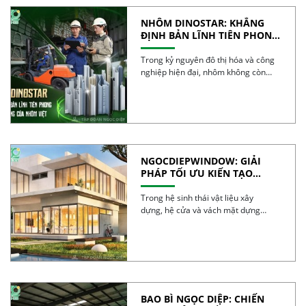
NHÔM DINOSTAR: KHẲNG
ĐỊNH BẢN LĨNH TIÊN PHONG
VÀ CHẤT LƯỢNG CỦA NHÔM
VIỆT
Trong kỷ nguyên đô thị hóa và công
nghiệp hiện đại, nhôm không còn
đơn […]
NGOCDIEPWINDOW: GIẢI
PHÁP TỐI ƯU KIẾN TẠO
CÔNG TRÌNH XANH
Trong hệ sinh thái vật liệu xây
dựng, hệ cửa và vách mặt dựng
được […]
BAO BÌ NGỌC DIỆP: CHIẾN