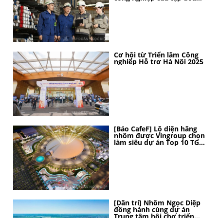
Ngọc Diệp
Cơ hội từ Triển lãm Công
nghiệp Hỗ trợ Hà Nội 2025
[Báo CafeF] Lộ diện hãng
nhôm được Vingroup chọn
làm siêu dự án Top 10 TG,
thi công thần tốc, 4 tháng
nữa sẽ hoàn thành
[Dân trí] Nhôm Ngọc Diệp
đồng hành cùng dự án
Trung tâm hội chợ triển