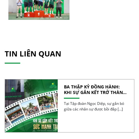
TIN LIÊN QUAN
BA THẬP KỶ ĐỒNG HÀNH:
KHI SỰ GẮN KẾT TRỞ THÀNH
SỨC MẠNH TẬP THỂ
Tại Tập đoàn Ngọc Diệp, sự gắn bó
giữa các nhân sự được bồi đắp […]