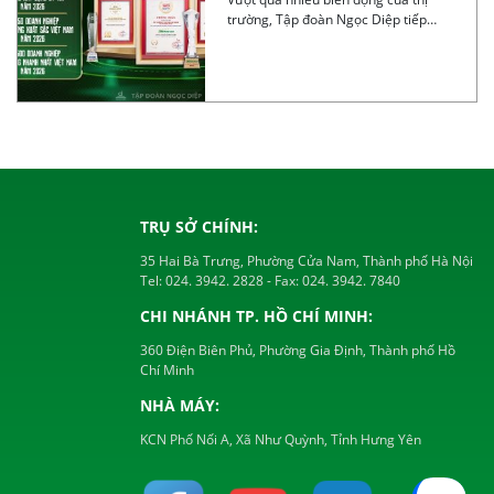
SẮC VIỆT NAM 2026
trường, Tập đoàn Ngọc Diệp tiếp
tục ghi […]
TRỤ SỞ CHÍNH:
35 Hai Bà Trưng, Phường Cửa Nam, Thành phố Hà Nội
Tel:
024. 3942. 2828
- Fax:
024. 3942. 7840
CHI NHÁNH TP. HỒ CHÍ MINH:
360 Điện Biên Phủ, Phường Gia Định, Thành phố Hồ
Chí Minh
NHÀ MÁY:
KCN Phố Nối A, Xã Như Quỳnh, Tỉnh Hưng Yên