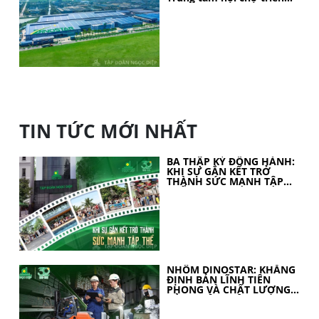
lãm Quốc gia
TIN TỨC MỚI NHẤT
BA THẬP KỶ ĐỒNG HÀNH:
KHI SỰ GẮN KẾT TRỞ
THÀNH SỨC MẠNH TẬP
THỂ
NHÔM DINOSTAR: KHẲNG
ĐỊNH BẢN LĨNH TIÊN
PHONG VÀ CHẤT LƯỢNG
CỦA NHÔM VIỆT