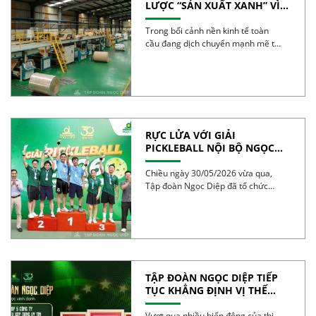
LƯỢC “SẢN XUẤT XANH” VÌ
TƯƠNG LAI BỀN VỮNG
Trong bối cảnh nền kinh tế toàn
cầu đang dịch chuyển mạnh mẽ từ
mô […]
RỰC LỬA VỚI GIẢI
PICKLEBALL NỘI BỘ NGỌC
DIỆP 2026 – BÙNG NỔ TINH
THẦN 30 NĂM
Chiều ngày 30/05/2026 vừa qua,
Tập đoàn Ngọc Diệp đã tổ chức
thành công Giải […]
TẬP ĐOÀN NGỌC DIỆP TIẾP
TỤC KHẲNG ĐỊNH VỊ THẾ
TRONG TOP 50 DOANH
NGHIỆP TĂNG TRƯỞNG XUẤT
Vượt qua nhiều biến động của thị