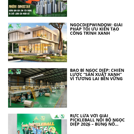
NGOCDIEPWINDOW: GIẢI
PHÁP TỐI ƯU KIẾN TẠO
CÔNG TRÌNH XANH
BAO BÌ NGỌC DIỆP: CHIẾN
LƯỢC “SẢN XUẤT XANH”
VÌ TƯƠNG LAI BỀN VỮNG
RỰC LỬA VỚI GIẢI
PICKLEBALL NỘI BỘ NGỌC
DIỆP 2026 – BÙNG NỔ
TINH THẦN 30 NĂM