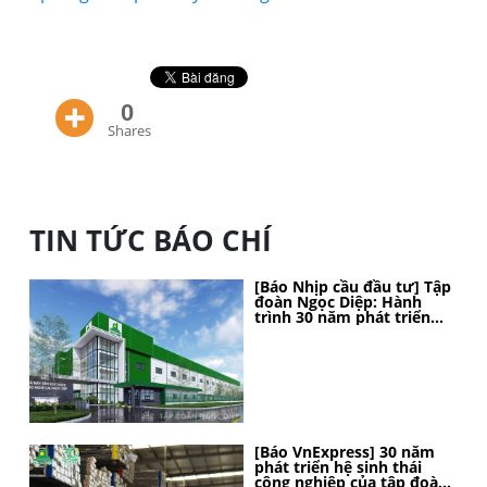
0
Shares
TIN TỨC BÁO CHÍ
[Báo Nhịp cầu đầu tư] Tập
đoàn Ngọc Diệp: Hành
trình 30 năm phát triển
bền vững, kiến tạo vị thế
[Báo VnExpress] 30 năm
phát triển hệ sinh thái
công nghiệp của tập đoàn