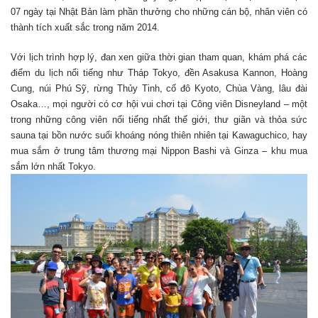
07 ngày tại Nhật Bản làm phần thưởng cho những cán bộ, nhân viên có
thành tích xuất sắc trong năm 2014.
Với lịch trình hợp lý, đan xen giữa thời gian tham quan, khám phá các
điểm du lịch nổi tiếng như Tháp Tokyo, đền Asakusa Kannon, Hoàng
Cung, núi Phú Sỹ, rừng Thủy Tinh, cố đô Kyoto, Chùa Vàng, lâu đài
Osaka…, mọi người có cơ hội vui chơi tại Công viên Disneyland – một
trong những công viên nổi tiếng nhất thế giới, thư giãn và thỏa sức
sauna tại bồn nước suối khoáng nóng thiên nhiên tại Kawaguchico, hay
mua sắm ở trung tâm thương mại Nippon Bashi và Ginza – khu mua
sắm lớn nhất Tokyo.