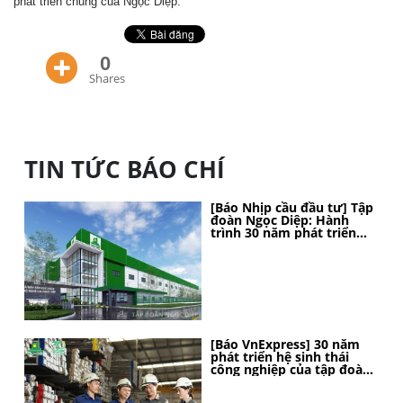
phát triển chung của Ngọc Diệp.
0
Shares
TIN TỨC BÁO CHÍ
[Báo Nhịp cầu đầu tư] Tập
đoàn Ngọc Diệp: Hành
trình 30 năm phát triển
bền vững, kiến tạo vị thế
[Báo VnExpress] 30 năm
phát triển hệ sinh thái
công nghiệp của tập đoàn
Ngọc Diệp