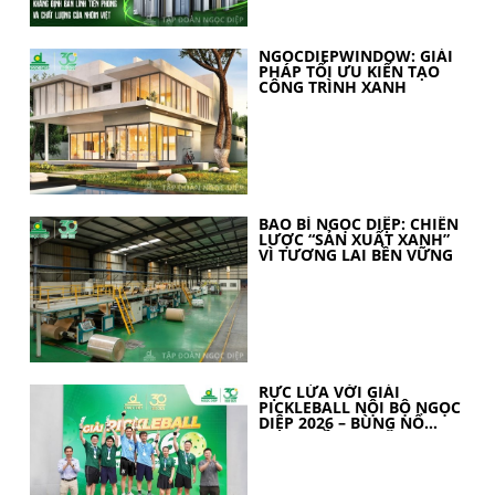
NGOCDIEPWINDOW: GIẢI
PHÁP TỐI ƯU KIẾN TẠO
CÔNG TRÌNH XANH
BAO BÌ NGỌC DIỆP: CHIẾN
LƯỢC “SẢN XUẤT XANH”
VÌ TƯƠNG LAI BỀN VỮNG
RỰC LỬA VỚI GIẢI
PICKLEBALL NỘI BỘ NGỌC
DIỆP 2026 – BÙNG NỔ
TINH THẦN 30 NĂM