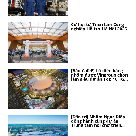
Cơ hội từ Triển lãm Công
nghiệp Hỗ trợ Hà Nội 2025
[Báo CafeF] Lộ diện hãng
nhôm được Vingroup chọn
làm siêu dự án Top 10 TG,
thi công thần tốc, 4 tháng
nữa sẽ hoàn thành
[Dân trí] Nhôm Ngọc Diệp
đồng hành cùng dự án
Trung tâm hội chợ triển
lãm Quốc gia