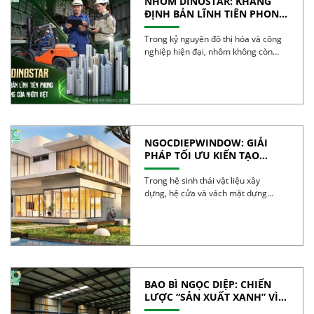
NHÔM DINOSTAR: KHẲNG
ĐỊNH BẢN LĨNH TIÊN PHONG
VÀ CHẤT LƯỢNG CỦA NHÔM
VIỆT
Trong kỷ nguyên đô thị hóa và công
nghiệp hiện đại, nhôm không còn
đơn […]
NGOCDIEPWINDOW: GIẢI
PHÁP TỐI ƯU KIẾN TẠO
CÔNG TRÌNH XANH
Trong hệ sinh thái vật liệu xây
dựng, hệ cửa và vách mặt dựng
được […]
BAO BÌ NGỌC DIỆP: CHIẾN
LƯỢC “SẢN XUẤT XANH” VÌ
TƯƠNG LAI BỀN VỮNG