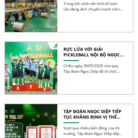
Trong bối cảnh nền kinh tế toàn
cầu đang dịch chuyển mạnh mẽ từ
mô […]
RỰC LỬA VỚI GIẢI
PICKLEBALL NỘI BỘ NGỌC
DIỆP 2026 – BÙNG NỔ TINH
THẦN 30 NĂM
Chiều ngày 30/05/2026 vừa qua,
Tập đoàn Ngọc Diệp đã tổ chức
thành công Giải […]
TẬP ĐOÀN NGỌC DIỆP TIẾP
TỤC KHẲNG ĐỊNH VỊ THẾ
TRONG TOP 50 DOANH
NGHIỆP TĂNG TRƯỞNG XUẤT
Vượt qua nhiều biến động của thị
SẮC VIỆT NAM 2026
trường, Tập đoàn Ngọc Diệp tiếp