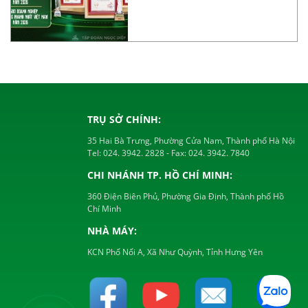
tục ghi […]
TRỤ SỞ CHÍNH:
35 Hai Bà Trưng, Phường Cửa Nam, Thành phố Hà Nội
Tel:
024. 3942. 2828
- Fax:
024. 3942. 7840
CHI NHÁNH TP. HỒ CHÍ MINH:
360 Điện Biên Phủ, Phường Gia Định, Thành phố Hồ
Chí Minh
NHÀ MÁY:
KCN Phố Nối A, Xã Như Quỳnh, Tỉnh Hưng Yên