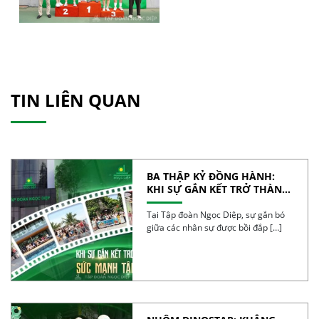
TIN LIÊN QUAN
BA THẬP KỶ ĐỒNG HÀNH:
KHI SỰ GẮN KẾT TRỞ THÀNH
SỨC MẠNH TẬP THỂ
Tại Tập đoàn Ngọc Diệp, sự gắn bó
giữa các nhân sự được bồi đắp […]