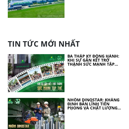
TIN TỨC MỚI NHẤT
BA THẬP KỶ ĐỒNG HÀNH:
KHI SỰ GẮN KẾT TRỞ
THÀNH SỨC MẠNH TẬP
THỂ
NHÔM DINOSTAR: KHẲNG
ĐỊNH BẢN LĨNH TIÊN
PHONG VÀ CHẤT LƯỢNG
CỦA NHÔM VIỆT