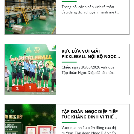
TƯƠNG LAI BỀN VỮNG
Trong bối cảnh nền kinh tế toàn
cầu đang dịch chuyển mạnh mẽ từ
mô […]
RỰC LỬA VỚI GIẢI
PICKLEBALL NỘI BỘ NGỌC
DIỆP 2026 – BÙNG NỔ TINH
THẦN 30 NĂM
Chiều ngày 30/05/2026 vừa qua,
Tập đoàn Ngọc Diệp đã tổ chức
thành công Giải […]
TẬP ĐOÀN NGỌC DIỆP TIẾP
TỤC KHẲNG ĐỊNH VỊ THẾ
TRONG TOP 50 DOANH
NGHIỆP TĂNG TRƯỞNG XUẤT
Vượt qua nhiều biến động của thị
SẮC VIỆT NAM 2026
trường, Tập đoàn Ngọc Diệp tiếp