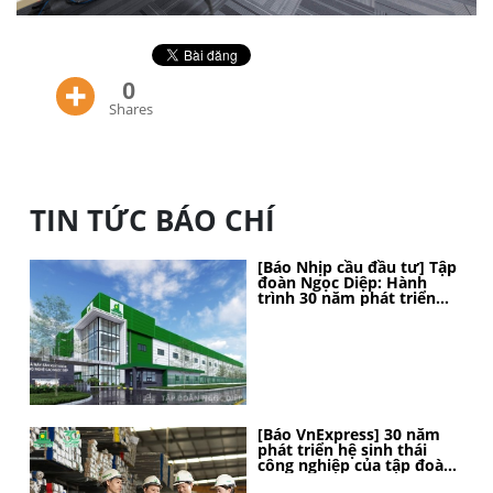
0
Shares
TIN TỨC BÁO CHÍ
[Báo Nhịp cầu đầu tư] Tập
đoàn Ngọc Diệp: Hành
trình 30 năm phát triển
bền vững, kiến tạo vị thế
[Báo VnExpress] 30 năm
phát triển hệ sinh thái
công nghiệp của tập đoàn
Ngọc Diệp