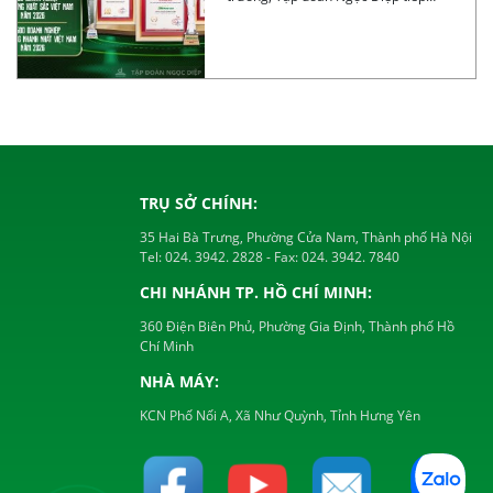
tục ghi […]
TRỤ SỞ CHÍNH:
35 Hai Bà Trưng, Phường Cửa Nam, Thành phố Hà Nội
Tel:
024. 3942. 2828
- Fax:
024. 3942. 7840
CHI NHÁNH TP. HỒ CHÍ MINH:
360 Điện Biên Phủ, Phường Gia Định, Thành phố Hồ
Chí Minh
NHÀ MÁY:
KCN Phố Nối A, Xã Như Quỳnh, Tỉnh Hưng Yên