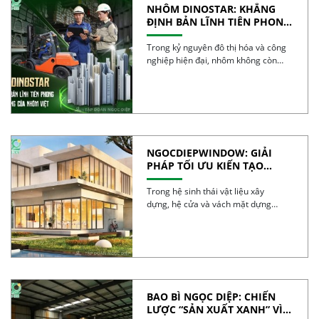
NHÔM DINOSTAR: KHẲNG
ĐỊNH BẢN LĨNH TIÊN PHONG
VÀ CHẤT LƯỢNG CỦA NHÔM
VIỆT
Trong kỷ nguyên đô thị hóa và công
nghiệp hiện đại, nhôm không còn
đơn […]
NGOCDIEPWINDOW: GIẢI
PHÁP TỐI ƯU KIẾN TẠO
CÔNG TRÌNH XANH
Trong hệ sinh thái vật liệu xây
dựng, hệ cửa và vách mặt dựng
được […]
BAO BÌ NGỌC DIỆP: CHIẾN
LƯỢC “SẢN XUẤT XANH” VÌ