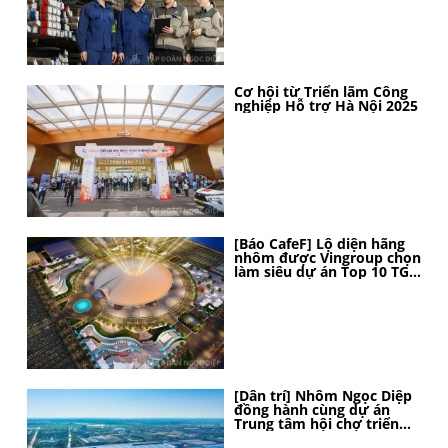
Cơ hội từ Triển lãm Công
nghiệp Hỗ trợ Hà Nội 2025
[Báo CafeF] Lộ diện hãng
nhôm được Vingroup chọn
làm siêu dự án Top 10 TG,
thi công thần tốc, 4 tháng
nữa sẽ hoàn thành
[Dân trí] Nhôm Ngọc Diệp
đồng hành cùng dự án
Trung tâm hội chợ triển
lãm Quốc gia