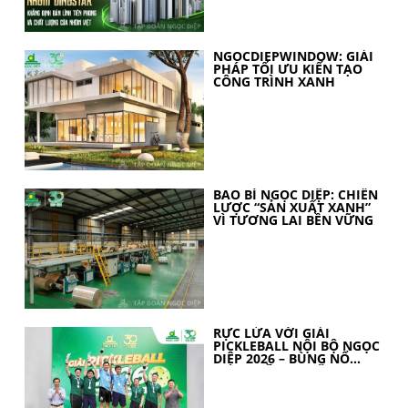
NGOCDIEPWINDOW: GIẢI
PHÁP TỐI ƯU KIẾN TẠO
CÔNG TRÌNH XANH
BAO BÌ NGỌC DIỆP: CHIẾN
LƯỢC “SẢN XUẤT XANH”
VÌ TƯƠNG LAI BỀN VỮNG
RỰC LỬA VỚI GIẢI
PICKLEBALL NỘI BỘ NGỌC
DIỆP 2026 – BÙNG NỔ
TINH THẦN 30 NĂM