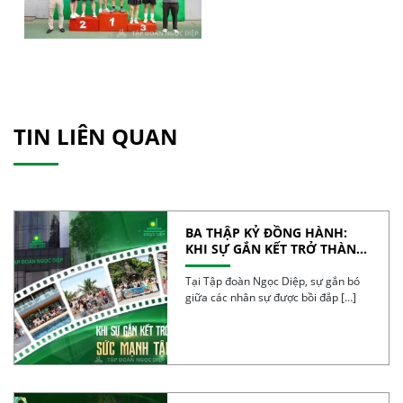
TIN LIÊN QUAN
BA THẬP KỶ ĐỒNG HÀNH:
KHI SỰ GẮN KẾT TRỞ THÀNH
SỨC MẠNH TẬP THỂ
Tại Tập đoàn Ngọc Diệp, sự gắn bó
giữa các nhân sự được bồi đắp […]