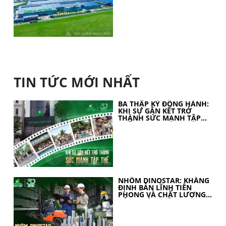
TIN TỨC MỚI NHẤT
BA THẬP KỶ ĐỒNG HÀNH:
KHI SỰ GẮN KẾT TRỞ
THÀNH SỨC MẠNH TẬP
THỂ
NHÔM DINOSTAR: KHẲNG
ĐỊNH BẢN LĨNH TIÊN
PHONG VÀ CHẤT LƯỢNG
CỦA NHÔM VIỆT