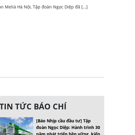
ạn Meliá Hà Nội, Tập đoàn Ngọc Diệp đã […]
TIN TỨC BÁO CHÍ
[Báo Nhịp cầu đầu tư] Tập
đoàn Ngọc Diệp: Hành trình 30
năm phát triển bền vững, kiến