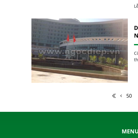
L
D
C
t
50
MEN