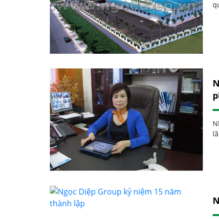
q
N
p
N
l
N