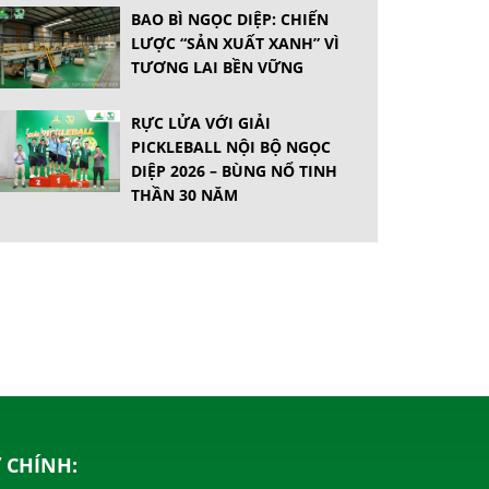
BAO BÌ NGỌC DIỆP: CHIẾN
LƯỢC “SẢN XUẤT XANH” VÌ
TƯƠNG LAI BỀN VỮNG
RỰC LỬA VỚI GIẢI
PICKLEBALL NỘI BỘ NGỌC
DIỆP 2026 – BÙNG NỔ TINH
THẦN 30 NĂM
 CHÍNH: