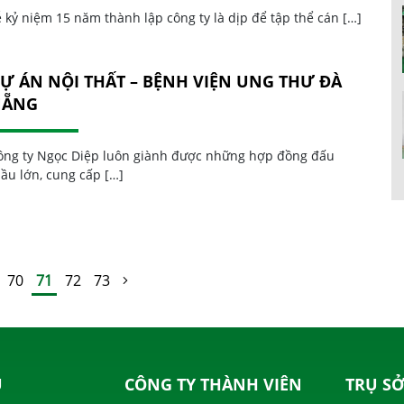
ễ kỷ niệm 15 năm thành lập công ty là dịp để tập thể cán […]
Ự ÁN NỘI THẤT – BỆNH VIỆN UNG THƯ ĐÀ
NẴNG
ông ty Ngọc Diệp luôn giành được những hợp đồng đấu
hầu lớn, cung cấp […]
70
71
72
73
U
CÔNG TY THÀNH VIÊN
TRỤ SỞ