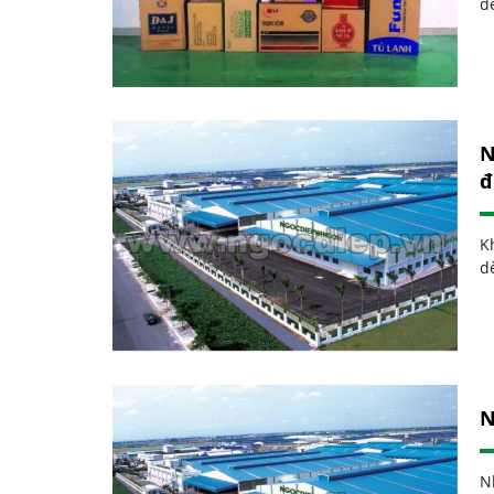
đ
N
đ
K
dè
N
N