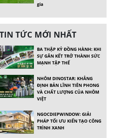
gia
TIN TỨC MỚI NHẤT
BA THẬP KỶ ĐỒNG HÀNH: KHI
SỰ GẮN KẾT TRỞ THÀNH SỨC
MẠNH TẬP THỂ
NHÔM DINOSTAR: KHẲNG
ĐỊNH BẢN LĨNH TIÊN PHONG
VÀ CHẤT LƯỢNG CỦA NHÔM
VIỆT
NGOCDIEPWINDOW: GIẢI
PHÁP TỐI ƯU KIẾN TẠO CÔNG
TRÌNH XANH