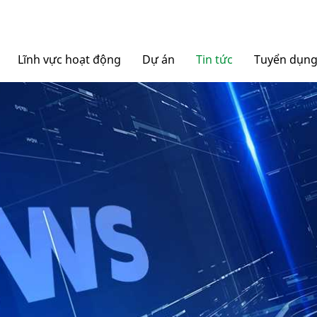
Lĩnh vực hoạt động
Dự án
Tin tức
Tuyển dụn
Nội thất Ngọc Diệp
Tin tức Tập đoàn
Bao bì Ngọc Diệp
Báo chí nói về chúng tô
NGOCDIEPWINDOW
Nhôm Dinostar