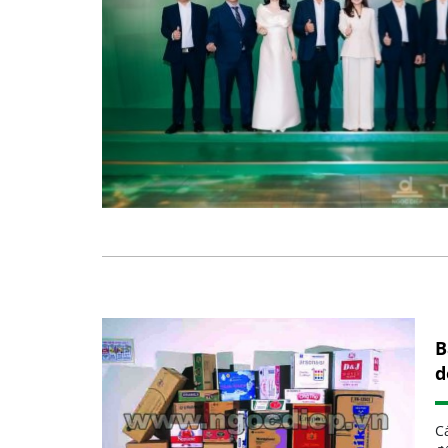
B
d
C