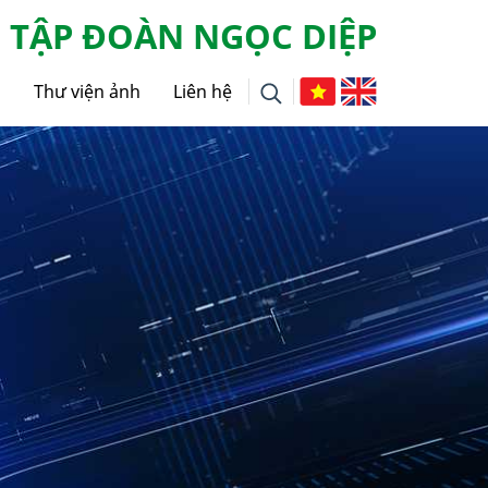
TẬP ĐOÀN NGỌC DIỆP
g
Thư viện ảnh
Liên hệ
i